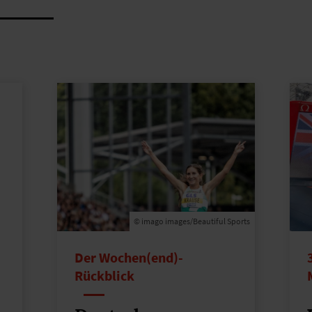
© imago images/Beautiful Sports
Der Wochen(end)-
Rückblick