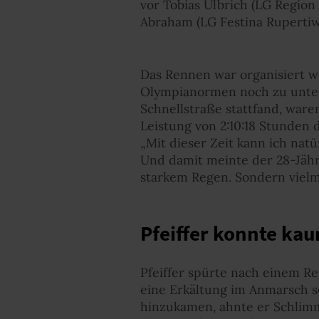
vor Tobias Ulbrich (LG Regio
Abraham (LG Festina Rupertiwi
Das Rennen war organisiert w
Olympianormen noch zu unterb
Schnellstraße stattfand, ware
Leistung von 2:10:18 Stunden 
„Mit dieser Zeit kann ich nat
Und damit meinte der 28-Jäh
starkem Regen. Sondern viel
Pfeiffer konnte kau
Pfeiffer spürte nach einem R
eine Erkältung im Anmarsch s
hinzukamen, ahnte er Schlimm