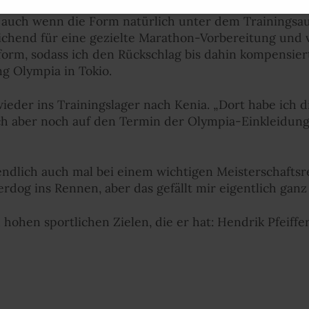
uch wenn die Form natürlich unter dem Trainingsausf
eichend für eine gezielte Marathon-Vorbereitung und
form, sodass ich den Rückschlag bis dahin kompensier
ng Olympia in Tokio.
ieder ins Trainingslager nach Kenia. „Dort habe ich d
ch aber noch auf den Termin der Olympia-Einkleidung,
o endlich auch mal bei einem wichtigen Meisterschafts
erdog ins Rennen, aber das gefällt mir eigentlich ganz 
 hohen sportlichen Zielen, die er hat: Hendrik Pfeiff