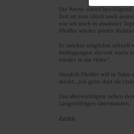
Die Werte waren beruhigend, a
Zeit ist zum Glück noch ausr
war ich noch in absoluter Top
Pfeiffer wieder positiv Richtu
Er möchte möglichst schnell w
Bedingungen, derzeit warte i
wieder in die Höhe.“
Hendrik Pfeiffer will in Toki
steckt. „Ich gehe dort als Und
Das allerwichtigste neben den
Langzeitfolgen überstanden.
Zurück