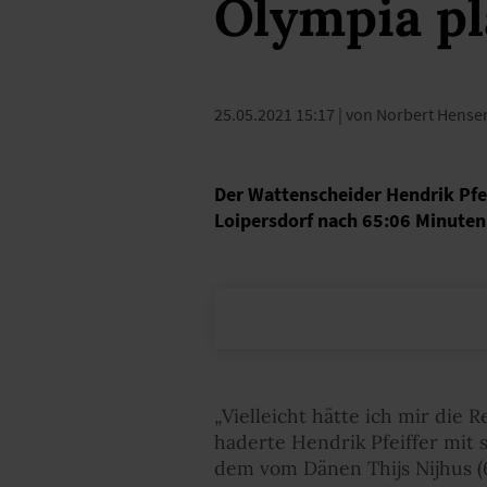
Olympia p
25.05.2021 15:17
| von Norbert Hense
Der Wattenscheider Hendrik Pf
Loipersdorf nach 65:06 Minuten 
„Vielleicht hätte ich mir die 
haderte Hendrik Pfeiffer mit
dem vom Dänen Thijs Nijhus (6