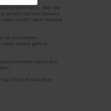
all gelitten hatte. „Aber die
 vor gerade mal zwei Monaten
t haben werde“, blickt Hendrik
ie für mich besten
 sofort danach geht es
rennen beweisen, was in ihm
gut.“
er hat COVID 19 wohl ohne