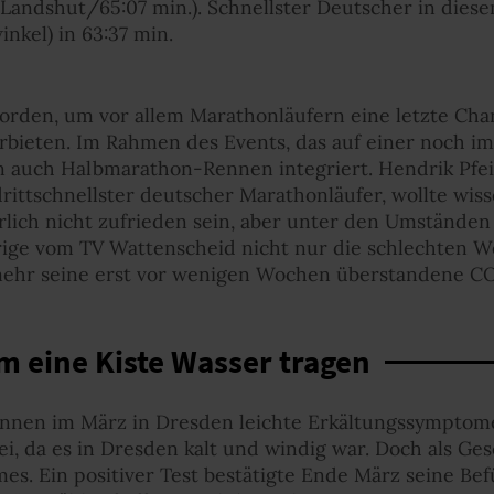
n Landshut/65:07 min.). Schnellster Deutscher in die
nkel) in 63:37 min.
orden, um vor allem Marathonläufern eine letzte Chan
ieten. Im Rahmen des Events, das auf einer noch im
n auch Halbmarathon-Rennen integriert. Hendrik Pfeiff
drittschnellster deutscher Marathonläufer, wollte wi
ürlich nicht zufrieden sein, aber unter den Umständen
rige vom TV Wattenscheid nicht nur die schlechten 
mehr seine erst vor wenigen Wochen überstandene CO
m eine Kiste Wasser tragen
ennen im März in Dresden leichte Erkältungssymptome
ei, da es in Dresden kalt und windig war. Doch als G
es. Ein positiver Test bestätigte Ende März seine Be