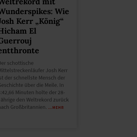
Weltrekord mit
Wunderspikes: Wie
Josh Kerr „König“
Hicham El
Guerrouj
entthronte
Der schottische
Mittelstreckenläufer Josh Kerr
ist der schnellste Mensch der
Geschichte über die Meile. In
3:42,66 Minuten holte der 28-
Jährige den Weltrekord zurück
nach Großbritannien.
…MEHR