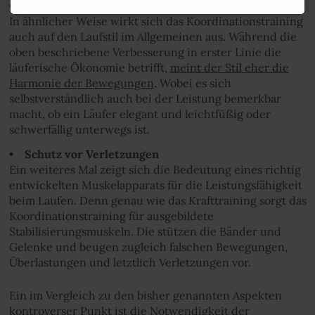
• Verbesserter Laufstil
In ähnlicher Weise wirkt sich das Koordinationstraining
auch auf den Laufstil im Allgemeinen aus. Während die
oben beschriebene Verbesserung in erster Linie die
läuferische Ökonomie betrifft,
meint der Stil eher die
Harmonie der Bewegungen
. Wobei es sich
selbstverständlich auch bei der Leistung bemerkbar
macht, ob ein Läufer elegant und leichtfüßig oder
schwerfällig unterwegs ist.
• Schutz vor Verletzungen
Ein weiteres Mal zeigt sich die Bedeutung eines richtig
entwickelten Muskelapparats für die Leistungsfähigkeit
beim Laufen. Denn genau wie das Krafttraining sorgt das
Koordinationstraining für ausgebildete
Stabilisierungsmuskeln. Die stützen die Bänder und
Gelenke und beugen zugleich falschen Bewegungen,
Überlastungen und letztlich Verletzungen vor.
Ein im Vergleich zu den bisher genannten Aspekten
kontroverser Punkt ist die Notwendigkeit der