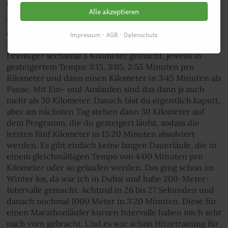
Olympia war beispielsweise 30 Kilometer lang.
Alle akzeptieren
Viele andere Marathonläufer laufen im Training
deutlich länger …
Impressum
AGB
Datenschutz
Richard Ringer:
… ja, aber ich habe am Tag vor dem
Dreißiger sechsmal 3 Kilometer gemacht, jeweils in
gesteigertem Tempo: 3:15, 3:05, 2:55 Minuten pro
Kilometer und dann einen Kilometer in 3:45 Minuten als
Pause. Mit Ein- und Auslaufen sind das dann ja auch
mehr als 30 Kilometer. Danach bist du eigentlich kaputt,
aber am nächsten Tag stehen dann 30 Kilometer auf
dem Programm, die du gesteigert läufst, sodass die
letzten fünf Kilometer in 15:20 Minuten absolviert
werden. Es gibt einfach keine langen Dauerläufe, die in
einem gleichmäßigen Tempo von 4:00 Minuten pro
Kilometer oder so gelaufen werden. Das ging schon im
Winter los, da war ich in Dubai und habe 200-Meter-
Intervalle gemacht. Achtmal in 26 bis 27 Sekunden und
danach nochmal 1000 Meter in 3:20 Minuten. Diese für
einen Marathonläufer kurzen Intervalle haben mich sehr
nach vorn gebracht. Und es war schon Hitzetraining für