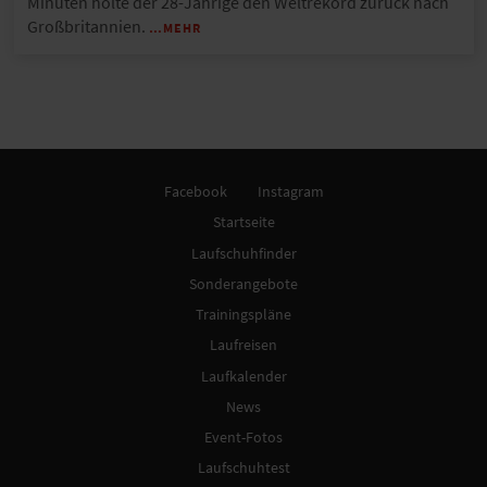
Minuten holte der 28-Jährige den Weltrekord zurück nach
Großbritannien.
…MEHR
Facebook
Instagram
Startseite
Laufschuhfinder
Sonderangebote
Trainingspläne
Laufreisen
Laufkalender
News
Event-Fotos
Laufschuhtest