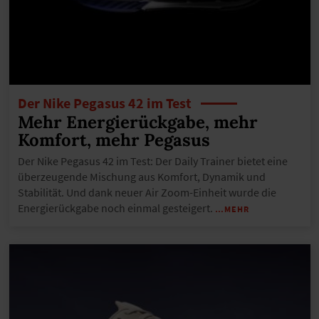
Der Nike Pegasus 42 im Test
Mehr Energierückgabe, mehr
Komfort, mehr Pegasus
Der Nike Pegasus 42 im Test: Der Daily Trainer bietet eine
überzeugende Mischung aus Komfort, Dynamik und
Stabilität. Und dank neuer Air Zoom-Einheit wurde die
Energierückgabe noch einmal gesteigert.
…MEHR