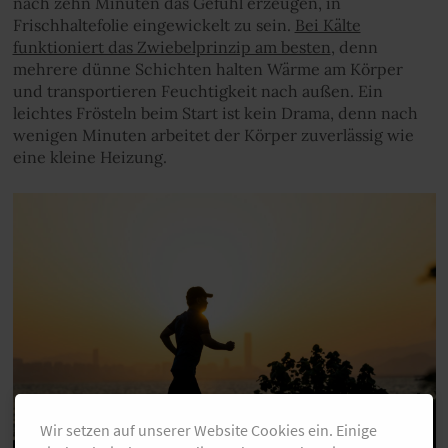
nach zehn Minuten das Gefühl erzeugen, in
Frischhaltefolie eingewickelt zu sein.
Bei Kälte
funktioniert das Zwiebelprinzip am besten
, denn
mehrere dünne Schichten halten Wärme am Körper
und transportieren Feuchtigkeit nach außen. Ein
leichtes Frösteln beim Start ist kein Drama, denn nach
wenigen Minuten arbeitet der Körper zuverlässig wie
eine kleine Heizung.
Wir setzen auf unserer Website Cookies ein. Einige