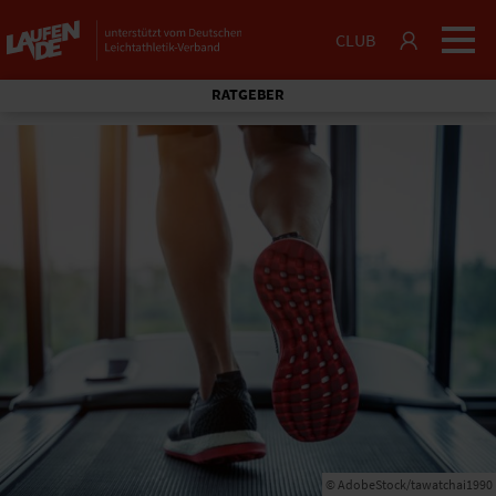
CLUB
RATGEBER
© AdobeStock/tawatchai1990