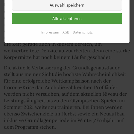
besten funktioniert aktuell das Ausdauertraining auf
Auswahl speichern
dem Rad. Und obwohl wir ja gerade nicht ins Wasser
oder Fitnessstudio dürfen, sollten wir auf Krafttraining
Alle akzeptieren
nicht verzichten. Gerade Übungen zur Stabilisierung
der Bauch- und Rückenmuskulatur sind ganz einfach
Impressum
AGB
Datenschutz
mit Hilfe des eigenen Körpergewichts möglich. Nutzt
die Zeit gerade auch in diesem Bereich, um
weitverbreitete Defizite aufzuarbeiten, denn eine starke
Körpermitte hat noch keinem Läufer geschadet.
Die aktuelle Verbesserung der Grundlagenausdauer
stellt aus meiner Sicht die höchste Wahrscheinlichkeit
für eine erfolgreiche Wettkampfsaison nach der
Corona-Krise dar. Auch die zahlreichen Profiläufer
werden nicht versuchen, auf dem aktuellen Niveau der
Leistungsfähigkeit bis zu den Olympischen Spielen im
Sommer 2021 weiter zu trainieren. Bei ihnen werden
ebenso Zwischenziele im Herbst sowie ein Neuaufbau
inklusive Grundlagenperiode im Winter/Frühjahr auf
dem Programm stehen.