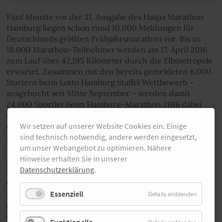
Fünf Monate vor der 31. Ausgabe des Haspa Marathon
Hamburg liegen schon rund 10.000 Meldungen für
Deutschlands größten Frühjahrsmarathon vor. Bis zu
18.000 Marathon-Teilnehmer werden am 17. April 2016
zum Lauf über 42,195 Kilometer durch die Elbmetropole
erwartet. Zusammen mit den bereits gemeldeten 6.000
Startern beim Lotto Hamburg Staffel Wettbewerb –
ausgebucht seit Mitte September – werden damit
24.000 Sportler beim Hamburg-Marathon 2016 dabei
sein. In der aktuellen Preisstufe kostet der Startplatz für
den Marathonwettbewerb derzeit bis einschließlich 17.
Wir setzen auf unserer Website Cookies ein. Einige
Dezember 2015 75 Euro.
sind technisch notwendig, andere werden eingesetzt,
um unser Webangebot zu optimieren. Nähere
Hinweise erhalten Sie in unserer
„Wir liegen genau auf Kurs und sehen dies auch als
Datenschutzerklärung
.
Bestätigung der Neuerungen, die wir für das Jubiläum
erfolgreich umgesetzt hatten und für 2016 beibehalten
werden, beispielsweise die Dualstartlogistik oder die
Essenziell
Details einblenden
großzügige Nutzung des B-Komplexes der Messehallen
als Versorgungsbereich. Hinzu werden wir entlang der