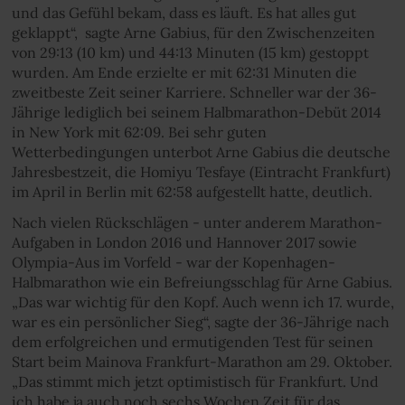
und das Gefühl bekam, dass es läuft. Es hat alles gut
geklappt“, sagte Arne Gabius, für den Zwischenzeiten
von 29:13 (10 km) und 44:13 Minuten (15 km) gestoppt
wurden. Am Ende erzielte er mit 62:31 Minuten die
zweitbeste Zeit seiner Karriere. Schneller war der 36-
Jährige lediglich bei seinem Halbmarathon-Debüt 2014
in New York mit 62:09. Bei sehr guten
Wetterbedingungen unterbot Arne Gabius die deutsche
Jahresbestzeit, die Homiyu Tesfaye (Eintracht Frankfurt)
im April in Berlin mit 62:58 aufgestellt hatte, deutlich.
Nach vielen Rückschlägen - unter anderem Marathon-
Aufgaben in London 2016 und Hannover 2017 sowie
Olympia-Aus im Vorfeld - war der Kopenhagen-
Halbmarathon wie ein Befreiungsschlag für Arne Gabius.
„Das war wichtig für den Kopf. Auch wenn ich 17. wurde,
war es ein persönlicher Sieg“, sagte der 36-Jährige nach
dem erfolgreichen und ermutigenden Test für seinen
Start beim Mainova Frankfurt-Marathon am 29. Oktober.
„Das stimmt mich jetzt optimistisch für Frankfurt. Und
ich habe ja auch noch sechs Wochen Zeit für das