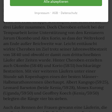
Alle akzeptieren
mit einer Bestzeit von 58:48 ins Rennen gegangen war,
kurz nach Kilometer zwölf an die Spitze. Er bestimmte
Impressum
AGB
Datenschutz
fortan das Tempo und erreichte den 15-km-Punkt nach
41:53. Die erste Gruppe schrumpfte von zehn bis auf
drei Läufer zusammen. Doch Cheroben erhielt bei der
Tempoarbeit keine Unterstützung von den Kenianern
Jorum Okombo und Alex Korio, so dass der Weltrekord
am Ende außer Reichweite war. Leicht enttäuscht
wirkte Cheroben im Ziel trotz seiner Jahresweltbestzeit
von 58:40 und obwohl er damit zum drittschnellsten
Läufer aller Zeiten wurde. Hinter Cheroben erzielten
auch Okombo (58:48) und Korio (58:51) hochkarätige
Bestzeiten. Mit vier weiteren Läufern unter einer
Stunde sah Kopenhagen eines der besten Männer-
Halbmarathonrennen überhaupt. Albert Kangogo (59:25),
Leonard Barsoton (beide Kenia/59:28), Moses Kurong
(Uganda/59:50) und Geoffrey Koech (Kenia/59:50)
belegten die Ränge vier bis sieben.
Auch das Rennen der Frauen gewann eine Läuferin, die