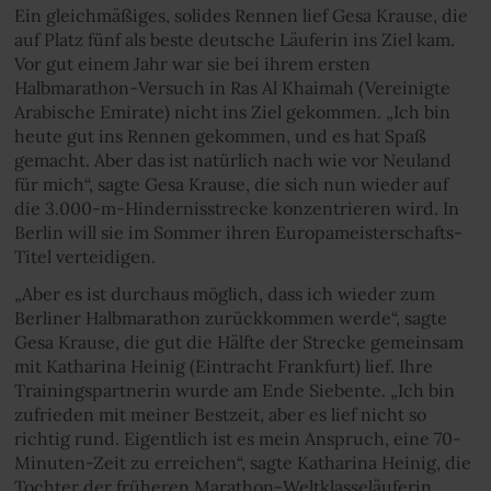
Ein gleichmäßiges, solides Rennen lief Gesa Krause, die
auf Platz fünf als beste deutsche Läuferin ins Ziel kam.
Vor gut einem Jahr war sie bei ihrem ersten
Halbmarathon-Versuch in Ras Al Khaimah (Vereinigte
Arabische Emirate) nicht ins Ziel gekommen. „Ich bin
heute gut ins Rennen gekommen, und es hat Spaß
gemacht. Aber das ist natürlich nach wie vor Neuland
für mich“, sagte Gesa Krause, die sich nun wieder auf
die 3.000-m-Hindernisstrecke konzentrieren wird. In
Berlin will sie im Sommer ihren Europameisterschafts-
Titel verteidigen.
„Aber es ist durchaus möglich, dass ich wieder zum
Berliner Halbmarathon zurückkommen werde“, sagte
Gesa Krause, die gut die Hälfte der Strecke gemeinsam
mit Katharina Heinig (Eintracht Frankfurt) lief. Ihre
Trainingspartnerin wurde am Ende Siebente. „Ich bin
zufrieden mit meiner Bestzeit, aber es lief nicht so
richtig rund. Eigentlich ist es mein Anspruch, eine 70-
Minuten-Zeit zu erreichen“, sagte Katharina Heinig, die
Tochter der früheren Marathon-Weltklasseläuferin