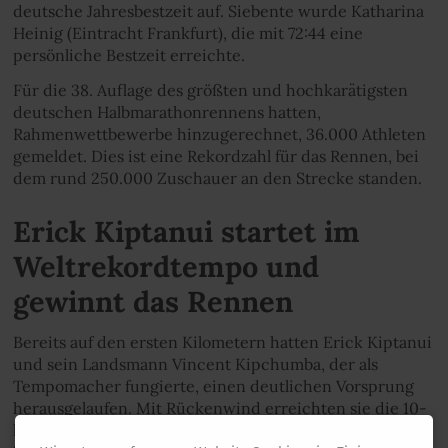
deutsche Jahresbestzeit auf. Siebente wurde Katharina
Heinig (Eintracht Frankfurt), die mit 72:44 eine
persönliche Bestzeit erreichte.
Für die 38. Auflage des größten und hochkarätigsten
deutschen Halbmarathonrennens hatten,
Rahmenwettbewerbe hinzugerechnet, 36.000 Athleten
gemeldet. Dies ist eine Rekordzahl für das Rennen, bei
dem rund 250.000 Zuschauer an den Strecke standen.
Erick Kiptanui startet im
Weltrekordtempo und
gewinnt das Rennen
Bereits auf den ersten Kilometern hatten Erick Kiptanui
und sein Landsmann Vincent Kipchumba, der als
Tempomacher fungierte, einen deutlichen Vorsprung
herausgelaufen. Mit Rückenwind erreichten sie die 10-
km-Marke in superschnellen 27:32 Minuten - eine