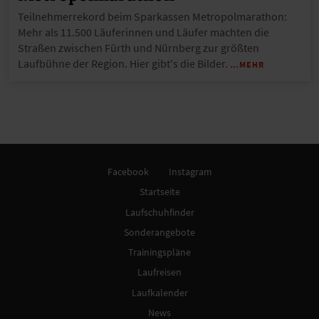
Teilnehmerrekord beim Sparkassen Metropolmarathon:
Mehr als 11.500 Läuferinnen und Läufer machten die
Straßen zwischen Fürth und Nürnberg zur größten
Laufbühne der Region. Hier gibt's die Bilder.
…MEHR
Facebook
Instagram
Startseite
Laufschuhfinder
Sonderangebote
Trainingspläne
Laufreisen
Laufkalender
News