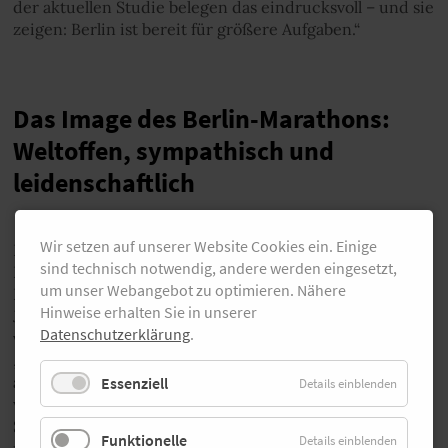
der aktuellen Studie belegen das eindrucksvoll – und sie
zeigen: Berlin ist bereit für größere Aufgaben.“
Das Image des Berlin-Marathons:
Weltoffen, sympathisch und
leidenschaftlich
Wir setzen auf unserer Website Cookies ein. Einige
Neben dem ökonomischen Nutzen wurde auch die
sind technisch notwendig, andere werden eingesetzt,
Imagewirkung untersucht. Das Ergebnis: 89 Prozent der
um unser Webangebot zu optimieren. Nähere
Berliner Bevölkerung im Alter zwischen 16 und 69
Hinweise erhalten Sie in unserer
Jahren kennen den BMW Berlin-Marathon und
Datenschutzerklärung
.
verbinden ihn mit Attributen wie „weltoffen“,
„leidenschaftlich“ und „sympathisch“. 95 Prozent der
auswärtigen Teilnehmenden und Begleitpersonen
Essenziell
Details einblenden
würden Berlin erneut besuchen und empfehlen die
Stadt aktiv weiter, ein ganz klarer Indikator für die
Funktionelle
Details einblenden