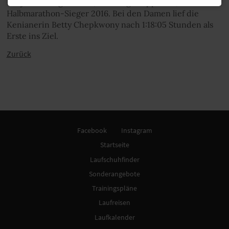
bin jetzt sehr glücklich, dass es geklappt hat“, so der
Halbmarathon-Sieger 2016. Bei den Damen lief die
Kenianerin Betty Chepkwony nach 1:18:05 Stunden als
Erste ins Ziel.
Zurück
Facebook
Instagram
Startseite
Laufschuhfinder
Sonderangebote
Trainingspläne
Laufreisen
Laufkalender