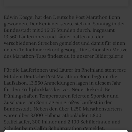
Edwin Kosgei hat den Deutsche Post Marathon Bonn
gewonnen. Der Kenianer setzte sich am Sonntag in der
Bundesstadt mit 2:16:07 Stunden durch. Insgesamt
13.560 Läuferinnen und Läufer hatten auf den
verschiedenen Strecken gemeldet und damit für einen
neuen Teilnehmerrekord gesorgt. Die schönsten Motive
des Marathon-Tags findest du in unserer Bildergalerie.
Für die Läuferinnen und Läufer im Rheinland steht fest:
Mit dem Deutsche Post Marathon Bonn beginnt die
Laufsaison. 13.560 Anmeldungen lagen in diesem Jahr
für den Frühjahrsklassiker vor. Neuer Rekord. Bei
frühlingshaften Temperaturen feierten Sportler und
Zuschauer am Sonntag ein großes Lauffest in der
Bundesstadt. Neben den über 1.250 Marathonstartern
waren über 8.000 Halbmarathonläufer, 1.800
Staffelläufer, 300 Inliner und 2.100 Schülerinnen und
Schüler beim CallYa Schulmarathon gemeldet.