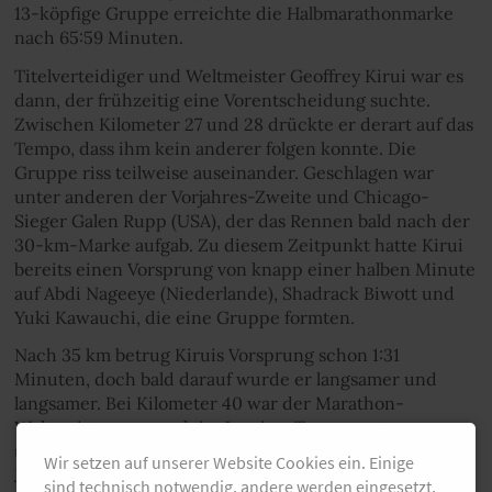
13-köpfige Gruppe erreichte die Halbmarathonmarke
nach 65:59 Minuten.
Titelverteidiger und Weltmeister Geoffrey Kirui war es
dann, der frühzeitig eine Vorentscheidung suchte.
Zwischen Kilometer 27 und 28 drückte er derart auf das
Tempo, dass ihm kein anderer folgen konnte. Die
Gruppe riss teilweise auseinander. Geschlagen war
unter anderen der Vorjahres-Zweite und Chicago-
Sieger Galen Rupp (USA), der das Rennen bald nach der
30-km-Marke aufgab. Zu diesem Zeitpunkt hatte Kirui
bereits einen Vorsprung von knapp einer halben Minute
auf Abdi Nageeye (Niederlande), Shadrack Biwott und
Yuki Kawauchi, die eine Gruppe formten.
Nach 35 km betrug Kiruis Vorsprung schon 1:31
Minuten, doch bald darauf wurde er langsamer und
langsamer. Bei Kilometer 40 war der Marathon-
Weltmeister nur noch im Jogging-Tempo unterwegs
und lag lediglich 20 Sekunden vor Kawauchi. Der
Wir setzen auf unserer Website Cookies ein. Einige
Japaner, der hauptamtlich an einer Schule arbeitet, lief
sind technisch notwendig, andere werden eingesetzt,