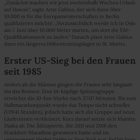
„Zunächst machen wir jetzt zweieinhalb Wochen Urlaub
auf Hawaii“, sagte Arne Gabius, der sich dann über
10.000 m für die Europameisterschaften in Berlin
qualifizieren möchte. „Voraussichtlich werde ich in Oslo
am 7. Juni über 10.000 Meter starten, um dort die EM-
Qualifikationszeit zu laufen.“ Danach plant Arne Gabius
dann ein längeres Höhentrainingslager in St. Moritz.
Erster US-Sieg bei den Frauen
seit 1985
Anders als die Männer gingen die Frauen sehr langsam
ins das Rennen. Eine 14-köpfige Spitzengruppe
erreichte die 10-km-Marke nach 37:07 Minuten. Bis zum
Halbmarathonpunkt wurde das Tempo nicht schneller
(1:19:41 Stunden), jedoch hatte sich die Gruppe auf neun
Läuferinnen verkleinert. Kurz darauf setzte sich Mamitu
Daska ab. Die Äthiopierin, die 2011 und 2016 den
Frankfurt-Marathon gewonnen hatte und im
vergangenen Herbst Dritte in New York war, lief bis kurz