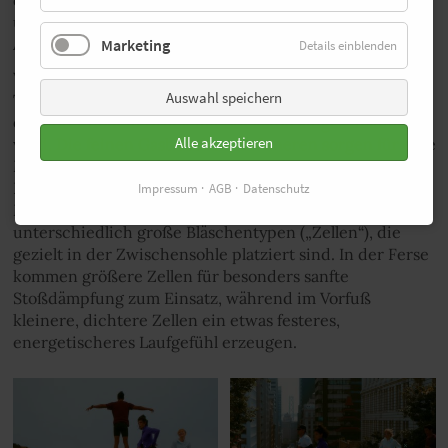
überraschend hoher Stabilität und einer dynamischen
Abrollbewegung.
Marketing
Details einblenden
Wie schon beim Vorgänger setzt Brooks auf den DNA-
Auswahl speichern
Tuned-Dämpfungsschaum, ein EVA-basiertes Material,
das unter hohem Druck mit Stickstoff aufgeschäumt
Alle akzeptieren
wird. Die feinen Gasbläschen im Inneren sorgen für eine
Mischung aus weicher Landung und spürbarer
Reaktivität. Besonders charakteristisch für den Glycerin
Impressum
AGB
Datenschutz
Max 2 ist das sogenannte Dual-Cell-Cushioning: zwei
unterschiedlich große Bläschentypen („Zellen“), die
gezielt in der Zwischensohle platziert sind. In der Ferse
kommen größere Zellen für besonders sanfte
Stoßdämpfung zum Einsatz, während im Vorfuß
kleinere, dichtere Zellen ein etwas festeres,
energetischeres Laufgefühl erzeugen.