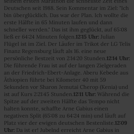
seinem ersten Marathon die schnellste Zeit eines
Deutschen seit 1988. Sein Kommentar im Ziel: "Ich
bin überglücklich. Das war der Plan. Ich wollte die
erste Hälfte in 65 Minuten laufen und dann
schneller werden." Das ist ihm geglückt, auf 65:08
ließ er 64:24 Minuten folgen.
12:15 Uhr:
Julian
Flügel ist im Ziel. Der Läufer im Trikot der LG Telis
Finanz Regensburg läuft als 16. eine neue
persönliche Bestzeit von 2:14:20 Stunden.
12:14 Uhr:
Die führende Frau ist auf der langen Zielgeraden
an der Friedrich-Ebert-Anlage. Aberu Kebede aus
Äthiopien führte bei Kilometer 40 mit 59
Sekunden vor Sharon Jemutai Cherop (Kenia) und
ist auf Kurs 2:21:45 Stunden.
12:11 Uhr:
Während die
Spitze auf der zweiten Hälfte das Tempo nicht
halten konnte, schaffte Arne Gabius einen
negativen Split (65:08 zu 64:24 min) und läuft auf
Platz vier der ewigen deutschen Bestenliste.
12:09
Uhr:
Da ist er! Jubelnd erreicht Arne Gabius in