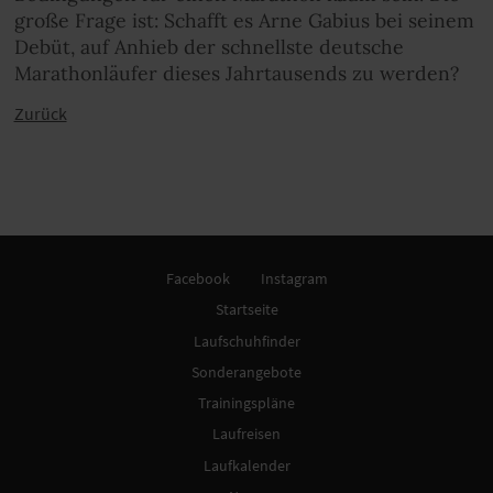
große Frage ist: Schafft es Arne Gabius bei seinem
Debüt, auf Anhieb der schnellste deutsche
Marathonläufer dieses Jahrtausends zu werden?
Zurück
Facebook
Instagram
Startseite
Laufschuhfinder
Sonderangebote
Trainingspläne
Laufreisen
Laufkalender