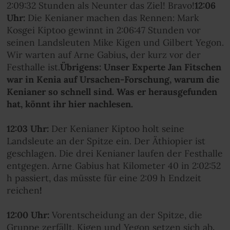
2:09:32 Stunden als Neunter das Ziel! Bravo!
12:06
Uhr:
Die Kenianer machen das Rennen: Mark
Kosgei Kiptoo gewinnt in 2:06:47 Stunden vor
seinen Landsleuten Mike Kigen und
Gilbert Yegon.
Wir warten auf Arne Gabius
,
der kurz vor der
Festhalle ist.
Übrigens: Unser Experte Jan Fitschen
war in Kenia auf Ursachen-Forschung, warum die
Kenianer so schnell sind. Was er herausgefunden
hat, könnt ihr hier nachlesen.
12:03 Uhr:
Der Kenianer Kiptoo holt seine
Landsleute an der Spitze ein. Der Äthiopier ist
geschlagen. Die drei Kenianer laufen der Festhalle
entgegen. Arne Gabius hat Kilometer 40 in 2:02:52
h passiert, das müsste für eine 2:09 h Endzeit
reichen
!
12:00 Uhr:
Vorentscheidung an der Spitze, die
Gruppe zerfällt, Kigen und Yegon setzen sich ab
.