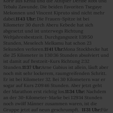
Korir
aus Kenia und die Äthipier Deribe Robi und
Tebalu Zawunde. Die beiden Favoriten Tsegaye
Mekonnen und Vincent Kipruto sind nicht mehr
dabei.
11:43 Uhr:
Die Frauen-Spitze ist bei
Kilometer 30 durch Aberu Kebede hat sich
abgesetzt und ist unterwegs Richtung
Weltjahresbestzeit. Durchgangszeit 1:39:50
Stunden, Meselech Melkamu hat schon 23
Sekunden verloren.
11:41 Uhr:
Mona Stockhecke hat
die 25 Kilometer in 1:30:36 Stunden absolviert und
ist damit auf Bestzeit-Kurs Richtung 2:32
Stunden.
11:37 Uhr:
Arne Gabius ist allein, läuft aber
noch mit sehr lockerem, raumgreifenden Schritt.
Er ist bei Kilometer 32. Bei 30 Kilometern war er
sogar auf Kurs 2:09:46 Stunden. Aber jetzt geht
der Marathon erst richtig los.
11:34 Uhr:
Nachdem
an der 30-Kilometer-Marke bei 1:29:14 Stunden
noch zwölf Männer zusammen waren, ist die
Gruppe jetzt auf neun geschrumpft.
11:31 Uhr:
Für