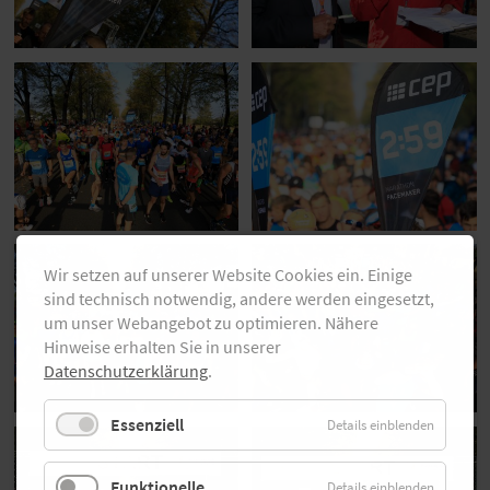
Wir setzen auf unserer Website Cookies ein. Einige
sind technisch notwendig, andere werden eingesetzt,
um unser Webangebot zu optimieren. Nähere
Hinweise erhalten Sie in unserer
Datenschutzerklärung
.
Essenziell
Details einblenden
Funktionelle
Details einblenden