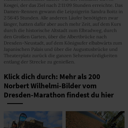
Kosgei, der das Ziel nach 2:11:09 Stunden erreichte. Das
Damen-Rennen gewann die Leipzigerin Sandra Boitz in
2:56:45 Stunden. Alle anderen Läufer benötigten zwar
länger, hatten dafür aber auch mehr Zeit, auf dem Kurs
durch die historische Altstadt zum Elbradweg, durch
den Großen Garten, über die Albertbrücke nach
Dresden-Neustadt, auf dem Königsufer elbabwärts zum
Japanischen Palais und über die Augustusbrücke und
Theaterplatz zurück die ganzen Sehenswürdigkeiten
entlang der Strecke zu genießen.
Klick dich durch: Mehr als 200
Norbert Wilhelmi-Bilder vom
Dresden-Marathon findest du hier