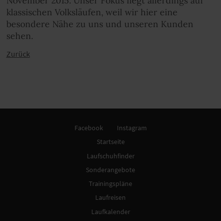
November 2015. Unser Fokus liegt allerdings auf
klassischen Volksläufen, weil wir hier eine
besondere Nähe zu uns und unseren Kunden
sehen.
Zurück
Facebook
Instagram
Startseite
Laufschuhfinder
Sonderangebote
Trainingspläne
Laufreisen
Laufkalender