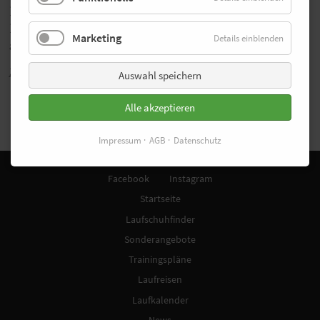
Laufstrecke erwartet alle Teilnehmer noch eine
Ehrenrunde um das Tränenbecken, unmittelbar
Marketing
Details einblenden
am Fuße des 91 Meter hohen Denkmals.
Zurück
Auswahl speichern
Alle akzeptieren
Impressum
AGB
Datenschutz
Facebook
Instagram
Startseite
Laufschuhfinder
Sonderangebote
Trainingspläne
Laufreisen
Laufkalender
News