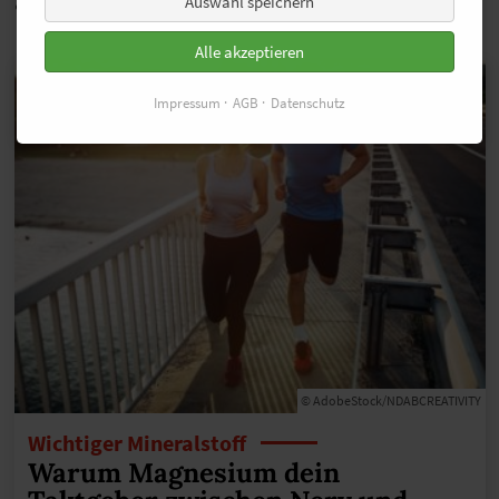
auch Interessant
Auswahl speichern
Alle akzeptieren
Impressum
AGB
Datenschutz
© AdobeStock/NDABCREATIVITY
Wichtiger Mineralstoff
Warum Magnesium dein