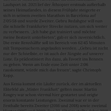
Laufsport ist. 2021 lief der Äthiopier erstmals außerhalb
seines Heimatlandes, in diesem Frühjahr steigerte er
sich in seinem zweiten Marathon in Barcelona auf
2:05:58 und wurde Zweiter. Gebru Redahgne will nun
die schnelle Frankfurter Strecke nutzen, um sich weiter
zu verbessern. „Ich habe gut trainiert und möchte
meine Bestzeit unterbieten“, gab er sich zuversichtlich.
Die erste Rennhälfte soll im Bereich von 62:45 Minuten
mit Tempomachern angelaufen werden. „Gebru ist nicht
nur der Schnellste, er ist auch der Jüngste auf unserer
Liste. Es prädestiniert ihn dazu, als Favorit ins Rennen
zu gehen. Wenn am Ende eine Zeit unter 2:06
rauskommt, würde mich das freuen“, sagte Christoph
Kopp.
Aus Kenia kommt ein Läufer zurück, der im aktuellen
Elitefeld als „Mister Frankfurt“ gelten muss: Martin
Kosgey war schon viermal hier gestartet und zeigte
enorm konstante Leistungen. Zweimal war er in der
Festhalle bereits Zweiter (2016 und 2018) sowie zweimal