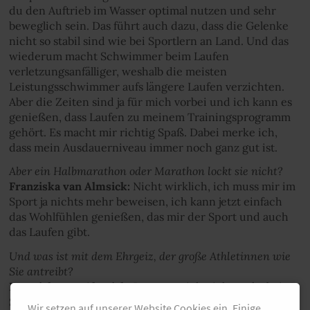
du den Auftrieb im Wasser optimal nutzen und sehr
beweglich sein. Das führt auch dazu, dass die Gelenke
nicht so stabil sind wie bei Sportlern an Land. Und das
wiederum macht Schwimmer beim Laufen
verletzungsanfälliger, weshalb die meisten
Leistungsschwimmer aufs längere Laufen verzichten.
Aber die Zeiten sind ja für mich vorbei und ich kann es
genießen, dass Laufen zu meinem Trainingsprogramm
gehört. Es macht mir richtig Spaß. Dabei merke ich,
dass mein Ausdauerniveau immer noch ganz gut ist.
Aber ein Halbmarathon oder Marathon lockt sie nicht?
Franziska van Almsick:
Nicht wirklich, ich muss mir im
Sport ja nichts mehr beweisen, ich kann jetzt einfach
das Wohlfühlen genießen, das mir der Sport und auch
das Laufen gibt.
Und was ist mit dem Ehrgeiz, der große Athletinnen wie
Sie antreibt?
Franziska van Almsick:
Den muss ich nicht mehr beim
Sport ausleben. Ich schmunzele immer, wenn ich mal
Wir setzen auf unserer Website Cookies ein. Einige