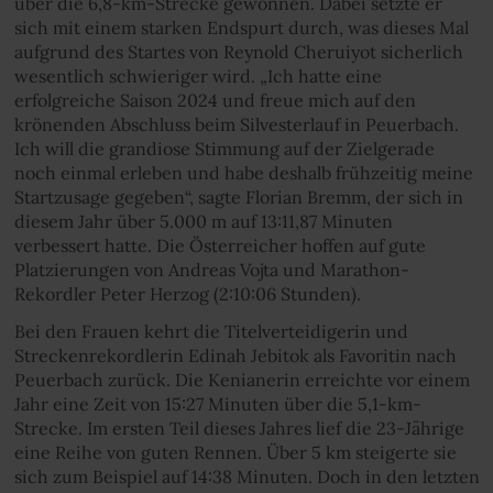
über die 6,8-km-Strecke gewonnen. Dabei setzte er
sich mit einem starken Endspurt durch, was dieses Mal
aufgrund des Startes von Reynold Cheruiyot sicherlich
wesentlich schwieriger wird. „Ich hatte eine
erfolgreiche Saison 2024 und freue mich auf den
krönenden Abschluss beim Silvesterlauf in Peuerbach.
Ich will die grandiose Stimmung auf der Zielgerade
noch einmal erleben und habe deshalb frühzeitig meine
Startzusage gegeben“, sagte Florian Bremm, der sich in
diesem Jahr über 5.000 m auf 13:11,87 Minuten
verbessert hatte. Die Österreicher hoffen auf gute
Platzierungen von Andreas Vojta und Marathon-
Rekordler Peter Herzog (2:10:06 Stunden).
Bei den Frauen kehrt die Titelverteidigerin und
Streckenrekordlerin Edinah Jebitok als Favoritin nach
Peuerbach zurück. Die Kenianerin erreichte vor einem
Jahr eine Zeit von 15:27 Minuten über die 5,1-km-
Strecke. Im ersten Teil dieses Jahres lief die 23-Jährige
eine Reihe von guten Rennen. Über 5 km steigerte sie
sich zum Beispiel auf 14:38 Minuten. Doch in den letzten