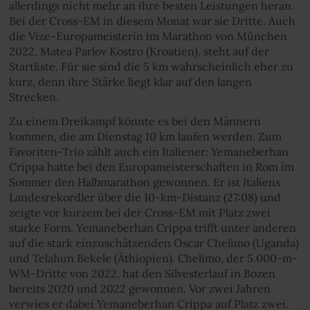
allerdings nicht mehr an ihre besten Leistungen heran.
Bei der Cross-EM in diesem Monat war sie Dritte. Auch
die Vize-Europameisterin im Marathon von München
2022, Matea Parlov Kostro (Kroatien), steht auf der
Startliste. Für sie sind die 5 km wahrscheinlich eher zu
kurz, denn ihre Stärke liegt klar auf den langen
Strecken.
Zu einem Dreikampf könnte es bei den Männern
kommen, die am Dienstag 10 km laufen werden. Zum
Favoriten-Trio zählt auch ein Italiener: Yemaneberhan
Crippa hatte bei den Europameisterschaften in Rom im
Sommer den Halbmarathon gewonnen. Er ist Italiens
Landesrekordler über die 10-km-Distanz (27:08) und
zeigte vor kurzem bei der Cross-EM mit Platz zwei
starke Form. Yemaneberhan Crippa trifft unter anderen
auf die stark einzuschätzenden Oscar Chelimo (Uganda)
und Telahun Bekele (Äthiopien). Chelimo, der 5.000-m-
WM-Dritte von 2022, hat den Silvesterlauf in Bozen
bereits 2020 und 2022 gewonnen. Vor zwei Jahren
verwies er dabei Yemaneberhan Crippa auf Platz zwei.