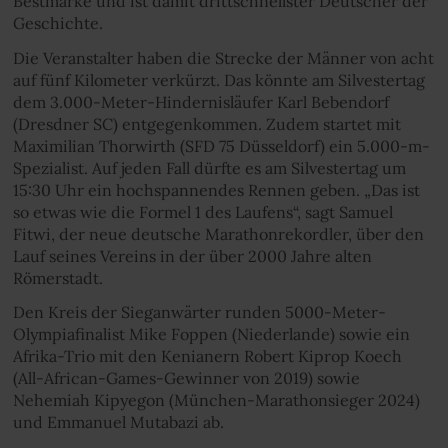
Bestmarke und ist damit drittschnellster Deutscher der
Geschichte.
Die Veranstalter haben die Strecke der Männer von acht
auf fünf Kilometer verkürzt. Das könnte am Silvestertag
dem 3.000-Meter-Hindernisläufer Karl Bebendorf
(Dresdner SC) entgegenkommen. Zudem startet mit
Maximilian Thorwirth (SFD 75 Düsseldorf) ein 5.000-m-
Spezialist. Auf jeden Fall dürfte es am Silvestertag um
15:30 Uhr ein hochspannendes Rennen geben. „Das ist
so etwas wie die Formel 1 des Laufens“, sagt Samuel
Fitwi, der neue deutsche Marathonrekordler, über den
Lauf seines Vereins in der über 2000 Jahre alten
Römerstadt.
Den Kreis der Sieganwärter runden 5000-Meter-
Olympiafinalist Mike Foppen (Niederlande) sowie ein
Afrika-Trio mit den Kenianern Robert Kiprop Koech
(All-African-Games-Gewinner von 2019) sowie
Nehemiah Kipyegon (München-Marathonsieger 2024)
und Emmanuel Mutabazi ab.