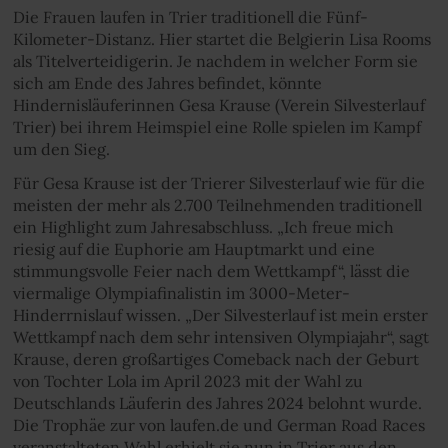
Die Frauen laufen in Trier traditionell die Fünf-
Kilometer-Distanz. Hier startet die Belgierin Lisa Rooms
als Titelverteidigerin. Je nachdem in welcher Form sie
sich am Ende des Jahres befindet, könnte
Hindernisläuferinnen Gesa Krause (Verein Silvesterlauf
Trier) bei ihrem Heimspiel eine Rolle spielen im Kampf
um den Sieg.
Für Gesa Krause ist der Trierer Silvesterlauf wie für die
meisten der mehr als 2.700 Teilnehmenden traditionell
ein Highlight zum Jahresabschluss. „Ich freue mich
riesig auf die Euphorie am Hauptmarkt und eine
stimmungsvolle Feier nach dem Wettkampf“, lässt die
viermalige Olympiafinalistin im 3000-Meter-
Hinderrnislauf wissen. „Der Silvesterlauf ist mein erster
Wettkampf nach dem sehr intensiven Olympiajahr“, sagt
Krause, deren großartiges Comeback nach der Geburt
von Tochter Lola im April 2023 mit der Wahl zu
Deutschlands Läuferin des Jahres 2024 belohnt wurde.
Die Trophäe zur von laufen.de und German Road Races
veranstalteten Wahl erhielt sie nun in Trier aus den