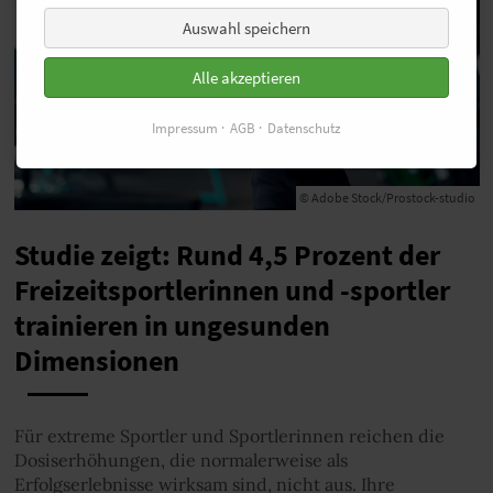
Auswahl speichern
Alle akzeptieren
Impressum
AGB
Datenschutz
© Adobe Stock/Prostock-studio
Studie zeigt: Rund 4,5 Prozent der
Freizeitsportlerinnen und -sportler
trainieren in ungesunden
Dimensionen
Für extreme Sportler und Sportlerinnen reichen die
Dosiserhöhungen, die normalerweise als
Erfolgserlebnisse wirksam sind, nicht aus. Ihre