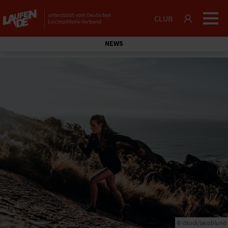
CLUB
NEWS
© iStock/jacoblund