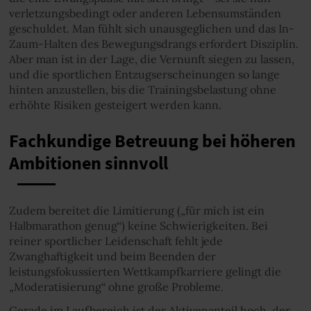
verletzungsbedingt oder anderen Lebensumständen
geschuldet. Man fühlt sich unausgeglichen und das In-
Zaum-Halten des Bewegungsdrangs erfordert Disziplin.
Aber man ist in der Lage, die Vernunft siegen zu lassen,
und die sportlichen Entzugserscheinungen so lange
hinten anzustellen, bis die Trainingsbelastung ohne
erhöhte Risiken gesteigert werden kann.
Fachkundige Betreuung bei höheren
Ambitionen sinnvoll
Zudem bereitet die Limitierung („für mich ist ein
Halbmarathon genug“) keine Schwierigkeiten. Bei
reiner sportlicher Leidenschaft fehlt jede
Zwanghaftigkeit und beim Beenden der
leistungsfokussierten Wettkampfkarriere gelingt die
„Moderatisierung“ ohne große Probleme.
Gerade im Laufbereich ist der Aktivenanteil hoch, der