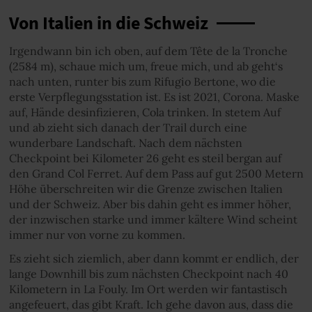
Von Italien in die Schweiz
Irgendwann bin ich oben, auf dem Tête de la Tronche
(2584 m), schaue mich um, freue mich, und ab geht‘s
nach unten, runter bis zum Rifugio Bertone, wo die
erste Verpflegungsstation ist. Es ist 2021, Corona. Maske
auf, Hände desinfizieren, Cola trinken. In stetem Auf
und ab zieht sich danach der Trail durch eine
wunderbare Landschaft. Nach dem nächsten
Checkpoint bei Kilometer 26 geht es steil bergan auf
den Grand Col Ferret. Auf dem Pass auf gut 2500 Metern
Höhe überschreiten wir die Grenze zwischen Italien
und der Schweiz. Aber bis dahin geht es immer höher,
der inzwischen starke und immer kältere Wind scheint
immer nur von vorne zu kommen.
Es zieht sich ziemlich, aber dann kommt er endlich, der
lange Downhill bis zum nächsten Checkpoint nach 40
Kilometern in La Fouly. Im Ort werden wir fantastisch
angefeuert, das gibt Kraft. Ich gehe davon aus, dass die