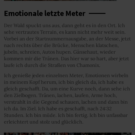
Emotionale letzte Meter
Der Wald spuckt uns aus, dann geht es in den Ort. Ich
sehe vertrautes Terrain, es kann nicht mehr weit sein.
Vorbei an der Startnummernausgabe, an der Messe, jetzt
nach rechts über die Brücke, Menschen klatschen,
jubeln, schreien, Autos hupen. Gänsehaut, wieder
kommen mir die Tränen. Das hier war so hart, aber jetzt
laufe ich durch die Straßen von Chamonix.
Ich genieße jeden einzelnen Meter, Emotionen wirbeln
in meinem Kopf herum, ich bin gleich da, ich habe es
gleich geschafft. Da, um eine Kurve noch, dann sehe ich
den Zielbogen. Tränen, lachen, laufen, Arme hoch,
verstrahlt in die Gegend schauen, lachen und dann bin
ich da. Im Ziel. Ich habe es geschafft, nach 24:32
Stunden. Ich bin müde. Ich bin fertig. Ich bin unfassbar
erleichtert und stolz und glücklich.