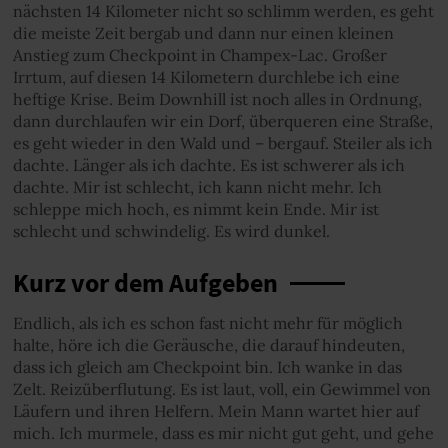
nächsten 14 Kilometer nicht so schlimm werden, es geht
die meiste Zeit bergab und dann nur einen kleinen
Anstieg zum Checkpoint in Champex-Lac. Großer
Irrtum, auf diesen 14 Kilometern durchlebe ich eine
heftige Krise. Beim Downhill ist noch alles in Ordnung,
dann durchlaufen wir ein Dorf, überqueren eine Straße,
es geht wieder in den Wald und – bergauf. Steiler als ich
dachte. Länger als ich dachte. Es ist schwerer als ich
dachte. Mir ist schlecht, ich kann nicht mehr. Ich
schleppe mich hoch, es nimmt kein Ende. Mir ist
schlecht und schwindelig. Es wird dunkel.
Kurz vor dem Aufgeben
Endlich, als ich es schon fast nicht mehr für möglich
halte, höre ich die Geräusche, die darauf hindeuten,
dass ich gleich am Checkpoint bin. Ich wanke in das
Zelt. Reizüberflutung. Es ist laut, voll, ein Gewimmel von
Läufern und ihren Helfern. Mein Mann wartet hier auf
mich. Ich murmele, dass es mir nicht gut geht, und gehe