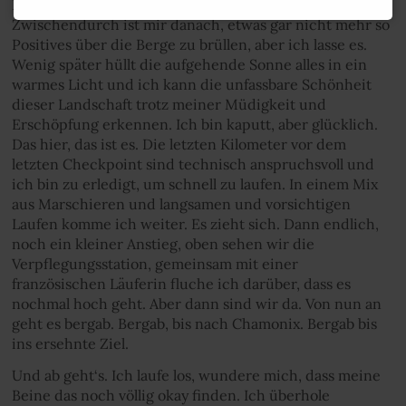
Der Anstieg ist nicht nur steil, er ist auch endlos.
Zwischendurch ist mir danach, etwas gar nicht mehr so
Positives über die Berge zu brüllen, aber ich lasse es.
Wenig später hüllt die aufgehende Sonne alles in ein
warmes Licht und ich kann die unfassbare Schönheit
dieser Landschaft trotz meiner Müdigkeit und
Erschöpfung erkennen. Ich bin kaputt, aber glücklich.
Das hier, das ist es. Die letzten Kilometer vor dem
letzten Checkpoint sind technisch anspruchsvoll und
ich bin zu erledigt, um schnell zu laufen. In einem Mix
aus Marschieren und langsamen und vorsichtigen
Laufen komme ich weiter. Es zieht sich. Dann endlich,
noch ein kleiner Anstieg, oben sehen wir die
Verpflegungsstation, gemeinsam mit einer
französischen Läuferin fluche ich darüber, dass es
nochmal hoch geht. Aber dann sind wir da. Von nun an
geht es bergab. Bergab, bis nach Chamonix. Bergab bis
ins ersehnte Ziel.
Und ab geht‘s. Ich laufe los, wundere mich, dass meine
Beine das noch völlig okay finden. Ich überhole