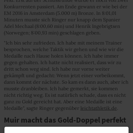
Konkurrenten passiert. Am Ende gewann er wie bei der
EM 2016 in Amsterdam (5.000 m) Bronze. In 8:01,01
Minuten musste sich Ringer nur knapp dem Spanier
Adel Mechaal (8:00,60 min) und Henrik Ingebrigtsen
(Norwegen; 8:00,93 min) geschlagen geben.
"Ich bin sehr zufrieden. Ich habe mit meinem Trainer
besprochen, welche Taktik wir gehen und wie wir die
Medaille nach Hause holen können. Ich habe immer
gegen gehalten. Ich hatte nicht realisiert, dass wir zu
dritt schon weg sind. Ich habe nur vorne weiter
gekämpft und gedacht: Wenn jetzt einer vorbeikommt,
dann kommt der nächste. So kam es dann auch, aber ich
musste dranbleiben. Ich habe gemerkt, sie kommen
nicht richtig weg. Es ist natürlich schade, dass es nicht
ganz zu Gold gereicht hat. Aber eine Medaille ist eine
Medaille", sagte Ringer gegenüber
leichtathletik.de
.
Muir macht das Gold-Doppel perfekt
Das 3.000-Meter-Finale der Frauen wurde wie erwartet