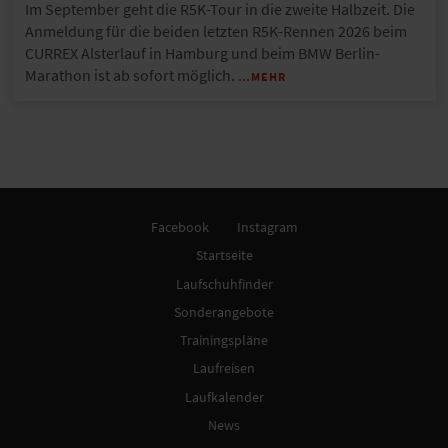
Im September geht die R5K-Tour in die zweite Halbzeit. Die
Anmeldung für die beiden letzten R5K-Rennen 2026 beim
CURREX Alsterlauf in Hamburg und beim BMW Berlin-
Marathon ist ab sofort möglich.
…MEHR
Facebook
Instagram
Startseite
Laufschuhfinder
Sonderangebote
Trainingspläne
Laufreisen
Laufkalender
News