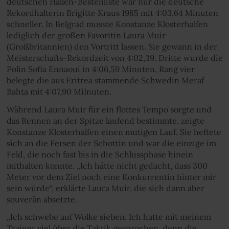
deutschen Hallen-Bestenliste war nur die deutsche
Rekordhalterin Brigitte Kraus 1985 mit 4:03,64 Minuten
schneller. In Belgrad musste Konstanze Klosterhalfen
lediglich der großen Favoritin Laura Muir
(Großbritannien) den Vortritt lassen. Sie gewann in der
Meisterschafts-Rekordzeit von 4:02,39. Dritte wurde die
Polin Sofia Ennaoui in 4:06,59 Minuten, Rang vier
belegte die aus Eritrea stammende Schwedin Meraf
Bahta mit 4:07,90 MiInuten.
Während Laura Muir für ein flottes Tempo sorgte und
das Rennen an der Spitze laufend bestimmte, zeigte
Konstanze Klosterhalfen einen mutigen Lauf. Sie heftete
sich an die Fersen der Schottin und war die einzige im
Feld, die noch fast bis in die Schlussphase hinein
mithalten konnte. „Ich hätte nicht gedacht, dass 300
Meter vor dem Ziel noch eine Konkurrentin hinter mir
sein würde“, erklärte Laura Muir, die sich dann aber
souverän absetzte.
„Ich schwebe auf Wolke sieben. Ich hatte mit meinem
Trainer viel über die Taktik gesprochen, denn die