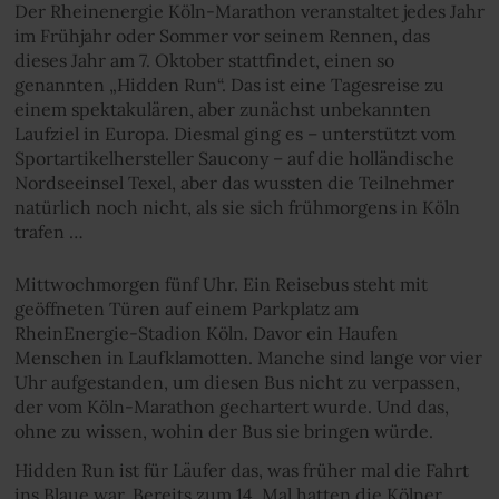
Der Rheinenergie Köln-Marathon veranstaltet jedes Jahr
im Frühjahr oder Sommer vor seinem Rennen, das
dieses Jahr am 7. Oktober stattfindet, einen so
genannten „Hidden Run“. Das ist eine Tagesreise zu
einem spektakulären, aber zunächst unbekannten
Laufziel in Europa. Diesmal ging es – unterstützt vom
Sportartikelhersteller Saucony – auf die holländische
Nordseeinsel Texel, aber das wussten die Teilnehmer
natürlich noch nicht, als sie sich frühmorgens in Köln
trafen …
Mittwochmorgen fünf Uhr. Ein Reisebus steht mit
geöffneten Türen auf einem Parkplatz am
RheinEnergie-Stadion Köln. Davor ein Haufen
Menschen in Laufklamotten. Manche sind lange vor vier
Uhr aufgestanden, um diesen Bus nicht zu verpassen,
der vom Köln-Marathon gechartert wurde. Und das,
ohne zu wissen, wohin der Bus sie bringen würde.
Hidden Run ist für Läufer das, was früher mal die Fahrt
ins Blaue war. Bereits zum 14. Mal hatten die Kölner