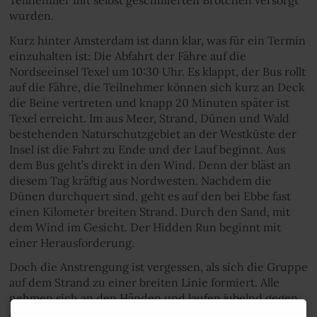
Teilnehmer mit selbst geschmierten Brötchen versorgt
wurden.
Kurz hinter Amsterdam ist dann klar, was für ein Termin
einzuhalten ist: Die Abfahrt der Fähre auf die
Nordseeinsel Texel um 10:30 Uhr. Es klappt, der Bus rollt
auf die Fähre, die Teilnehmer können sich kurz an Deck
die Beine vertreten und knapp 20 Minuten später ist
Texel erreicht. Im aus Meer, Strand, Dünen und Wald
bestehenden Naturschutzgebiet an der Westküste der
Insel ist die Fahrt zu Ende und der Lauf beginnt. Aus
dem Bus geht’s direkt in den Wind. Denn der bläst an
diesem Tag kräftig aus Nordwesten. Nachdem die
Dünen durchquert sind, geht es auf den bei Ebbe fast
einen Kilometer breiten Strand. Durch den Sand, mit
dem Wind im Gesicht. Der Hidden Run beginnt mit
einer Herausforderung.
Doch die Anstrengung ist vergessen, als sich die Gruppe
auf dem Strand zu einer breiten Linie formiert. Alle
nehmen sich an den Händen und laufen jubelnd gegen
den Wind. „Das war eigentlich der schönste Moment