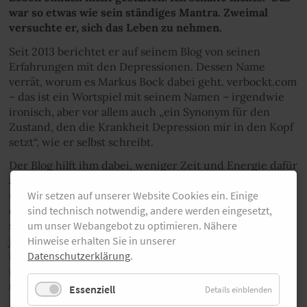
war so etwas wie sein ständiges Mantra. Zweimal
versuchte er, sich das Leben zu nehmen.
Seit 2013 berichtet er auf seinem Blog von seinen
Erfahrungen mit den Depressionen. Dessen Name
verrät, worum es Markus Bock dabei geht. verbockt.com
– das ist ein Wortspiel mit seinem Namen – irgendwie
ironisch, aber vor allem auch „ein Synonym für den
Zustand, den die Krankheit Depression mir in den Kopf
setzt“, wie er selbst schreibt.
Der Blog hilft ihm dabei, weniger Zeit und Energie dafür
aufzuwenden, seine Depression auszublenden,
unsichtbar und vergessen zu machen. Er zwingt ihn
Wir setzen auf unserer Website Cookies ein. Einige
dazu, seine Krankheit einzugestehen – oder, wie er
sind technisch notwendig, andere werden eingesetzt,
selbst positiv formuliert: „Ich nehme mir den Druck,
um unser Webangebot zu optimieren. Nähere
jemandem etwas vormachen zu müssen und werde
Hinweise erhalten Sie in unserer
immer wieder daran erinnert, über die Krankheit
Datenschutzerklärung
.
nachzudenken, mir meinen Zustand ins Bewusstsein zu
rufen und so besser damit umzugehen.“
Essenziell
Details einblenden