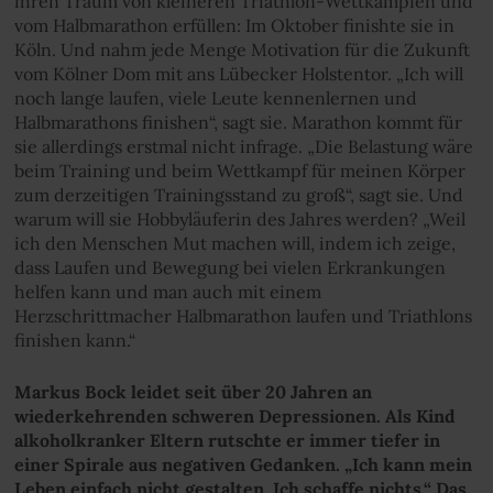
ihren Traum von kleineren Triathlon-Wettkämpfen und
vom Halbmarathon erfüllen: Im Oktober finishte sie in
Köln. Und nahm jede Menge Motivation für die Zukunft
vom Kölner Dom mit ans Lübecker Holstentor. „Ich will
noch lange laufen, viele Leute kennenlernen und
Halbmarathons finishen“, sagt sie. Marathon kommt für
sie allerdings erstmal nicht infrage. „Die Belastung wäre
beim Training und beim Wettkampf für meinen Körper
zum derzeitigen Trainingsstand zu groß“, sagt sie. Und
warum will sie Hobbyläuferin des Jahres werden? „Weil
ich den Menschen Mut machen will, indem ich zeige,
dass Laufen und Bewegung bei vielen Erkrankungen
helfen kann und man auch mit einem
Herzschrittmacher Halbmarathon laufen und Triathlons
finishen kann.“
Markus Bock leidet seit über 20 Jahren an
wiederkehrenden schweren Depressionen. Als Kind
alkoholkranker Eltern rutschte er immer tiefer in
einer Spirale aus negativen Gedanken. „Ich kann mein
Leben einfach nicht gestalten. Ich schaffe nichts.“ Das