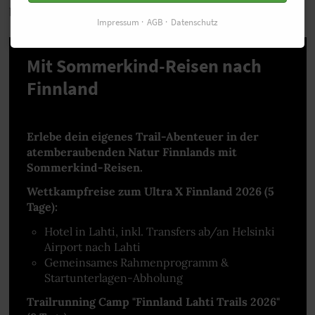
besonders.
Impressum
AGB
Datenschutz
Mit Sommerkind-Reisen nach
Finnland
Erlebe dein eigenes Trail-Abenteuer in der
atemberaubenden Natur Finnlands mit
Sommerkind-Reisen.
Wettkampfreise zum Ultra X Finnland 2026 (5
Tage):
Hotel in Lahti, inkl. Transfers ab/an Helsinki
Airport nach Lahti
Gemeinsames Rahmenprogramm &
Startunterlagen-Abholung
Trailrunning Camp "Finnland Lahti Trails 2026"