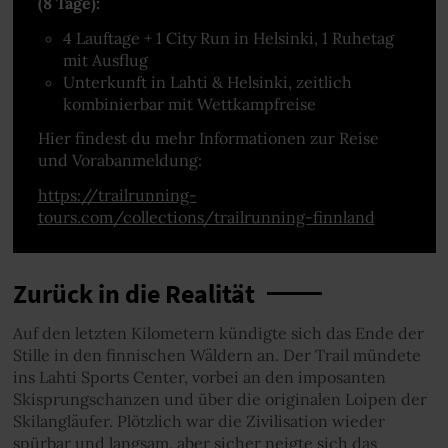
(8 Tage):
4 Lauftage + 1 City Run in Helsinki, 1 Ruhetag
mit Ausflug
Unterkunft in Lahti & Helsinki, zeitlich
kombinierbar mit Wettkampfreise
Hier findest du mehr Informationen zur Reise
und Vorabanmeldung:
https://trailrunning-
tours.com/collections/trailrunning-finnland
Zurück in die Realität
Auf den letzten Kilometern kündigte sich das Ende der
Stille in den finnischen Wäldern an. Der Trail mündete
ins Lahti Sports Center, vorbei an den imposanten
Skisprungschanzen und über die originalen Loipen der
Skilangläufer. Plötzlich war die Zivilisation wieder
spürbar und langsam, aber sicher neigte sich das