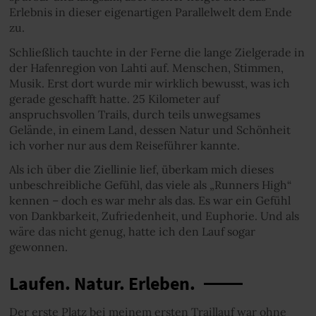
Erlebnis in dieser eigenartigen Parallelwelt dem Ende
zu.
Schließlich tauchte in der Ferne die lange Zielgerade in
der Hafenregion von Lahti auf. Menschen, Stimmen,
Musik. Erst dort wurde mir wirklich bewusst, was ich
gerade geschafft hatte. 25 Kilometer auf
anspruchsvollen Trails, durch teils unwegsames
Gelände, in einem Land, dessen Natur und Schönheit
ich vorher nur aus dem Reiseführer kannte.
Als ich über die Ziellinie lief, überkam mich dieses
unbeschreibliche Gefühl, das viele als „Runners High“
kennen – doch es war mehr als das. Es war ein Gefühl
von Dankbarkeit, Zufriedenheit, und Euphorie. Und als
wäre das nicht genug, hatte ich den Lauf sogar
gewonnen.
Laufen. Natur. Erleben.
Der erste Platz bei meinem ersten Traillauf war ohne