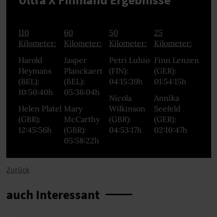
110
60
50
25
Kilometer:
Kilometer:
Kilometer:
Kilometer:
Harold
Jasper
Petri Luhio
Finn Lenzen
Heymans
Planckaert
(FIN):
(GER):
(BEL):
(BEL):
04:15:39h
01:54:15h
10:50:40h
05:36:04h
Nicola
Annika
Helen Platel
Mary
Wilkinson
Seefeld
(GBR):
McCarthy
(GBR):
(GER):
12:45:56h
(GBR):
04:53:17h
02:10:47h
05:58:22h
Zurück
auch Interessant