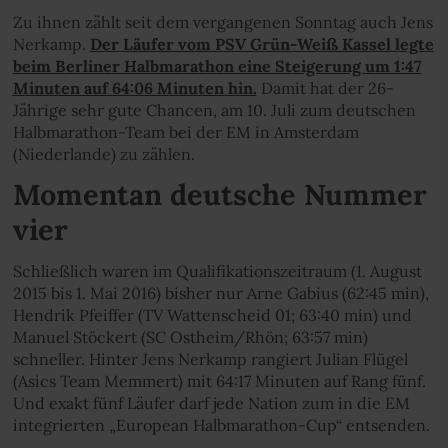
Zu ihnen zählt seit dem vergangenen Sonntag auch Jens
Nerkamp.
Der Läufer vom PSV Grün-Weiß Kassel legte
beim Berliner Halbmarathon eine Steigerung um 1:47
Minuten auf 64:06 Minuten hin.
Damit hat der 26-
Jährige sehr gute Chancen, am 10. Juli zum deutschen
Halbmarathon-Team bei der EM in Amsterdam
(Niederlande) zu zählen.
Momentan deutsche Nummer
vier
Schließlich waren im Qualifikationszeitraum (1. August
2015 bis 1. Mai 2016) bisher nur Arne Gabius (62:45 min),
Hendrik Pfeiffer (TV Wattenscheid 01; 63:40 min) und
Manuel Stöckert (SC Ostheim/Rhön; 63:57 min)
schneller. Hinter Jens Nerkamp rangiert Julian Flügel
(Asics Team Memmert) mit 64:17 Minuten auf Rang fünf.
Und exakt fünf Läufer darf jede Nation zum in die EM
integrierten „European Halbmarathon-Cup“ entsenden.