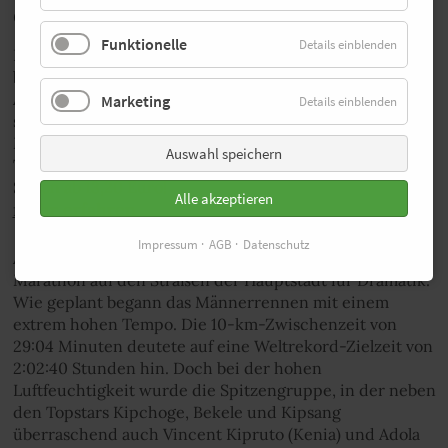
GESCHENK MITNEHMEN
Funktionelle
Details einblenden
DEIN FITNESS-PAKET: Wer jetzt das
brandneue Magazin von laufen.de im
Abo bestellt, erhält das 160 Seiten
Marketing
Details einblenden
starke Fitness-Laufbuch von Sabrina
Mockenhaupt, ein Buff-Tuch oder
Auswahl speichern
Top-Laufsocken kostenlos dazu.
Schon ab 13,20 Euro!
Alle akzeptieren
mehr erfahren
Impressum
AGB
Datenschutz
Am Tag der deutschen Bundestagswahlen sorgte der
Marathon auf den Straßen der Hauptstadt für Dramatik.
Wie geplant begann das Männerrennen mit einem
extrem hohen Tempo. Die 10-km-Zwischenzeit von
29:04 Minuten deutete auf eine Weltrekord-Zielzeit von
2:02:40 Stunden hin. Doch bei der hohen
Luftfeuchtigkeit wurde die Spitzengruppe, in der neben
den Topstars Kipchoge, Bekele und Kipsang
überraschend auch Vincent Kipruto (Kenia) und Adola