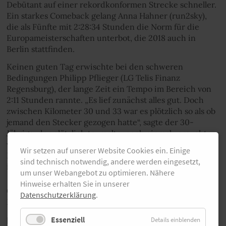
Debütant auf einer rekordkonformen Strecke schneller.
Ein starkes Comeback gelang Anna Hahner (run2sky),
die als Fünfte mit 2:28:34 Stunden die Norm für die
Europameisterschaften unterbot, die 2018 auch in
Berlin stattfinden.
Keinen guten Tag erwischte bei den schweren
Bedingungen Philipp Pflieger (LG Telis Finanz
Regensburg), der lange Zeit ein Tempo im Bereich von
2:11 Stunden rannte. „Es lief zunächst alles gut. Doch
zwischen Kilometer 30 und 33 war es plötzlich so als ob
jemand den Stecker gezogen hatte“, sagte der 30-
Jährige, der plötzlich taumelte, noch einmal versuchte
weiterzulaufen und dann aber aufgeben musste. Auf
Wir setzen auf unserer Website Cookies ein. Einige
Platz 38 war schließlich Thorben Dietz (LG Vulkaneifel)
sind technisch notwendig, andere werden eingesetzt,
in 2:19:20 bester Deutscher.
um unser Webangebot zu optimieren. Nähere
Hinweise erhalten Sie in unserer
Gratis: Laufbuch, Top-Socken oder
Datenschutzerklärung
.
Buff-Tuch
MAGAZIN BESTELLEN UND
Essenziell
Details einblenden