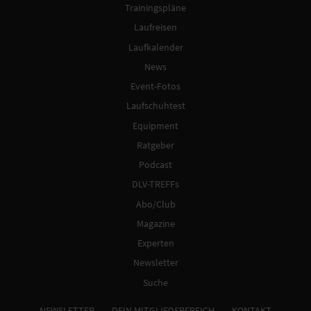
Trainingspläne
Laufreisen
Laufkalender
News
Event-Fotos
Laufschuhtest
Equipment
Ratgeber
Podcast
DLV-TREFFs
Abo/Club
Magazine
Experten
Newsletter
Suche
NEWSLETTER
DEIN MITGLIEDSBEREICH
KONTAKT