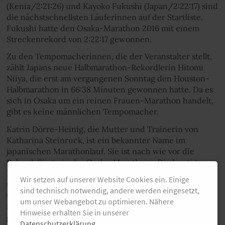
(Kenia/2:21:26) und Kayoko Fukushi (Japan/2:22:17) sind
die nächstschnellsten Läuferinnen auf der Startliste.
Fukushi hatte den Osaka-Marathon 2016 mit einem
Streckenrekord von 2:22:17 gewonnen.
Zu den Tempomacherinnen, die der Veranstalter stellt,
zählt Japans neue Halbmarathon-Rekordlerin Hitomi
Niiya, die erst am vergangenen Sonntag den Houston-
Halbmarathon in 66:38 Minuten gewonnen hatte. Da es
sich in Osaka um ein reinen Frauen-Marathon handelt,
gibt es keine männlichen Tempomacher.
Katrin Dörre-Heinig, die Mutter und Trainerin von
Katharina Steinruck, ist ein bekannter Name im
japanischen Marathonlauf. Sie ist nach wie vor die
Rekord-Siegerin des Osaka-Marathons: Die heutige
Bundestrainerin gewann das Rennen 1984, 1991, 1996
Wir setzen auf unserer Website Cookies ein. Einige
und 1997. Die Strecke des Rennens ist zumindest
sind technisch notwendig, andere werden eingesetzt,
teilweise noch identisch, so dass Katrin Dörre-Heinig
um unser Webangebot zu optimieren. Nähere
ihrer Tochter sicher auch diesbezüglich einige Tipps
Hinweise erhalten Sie in unserer
geben kann.
Datenschutzerklärung
.