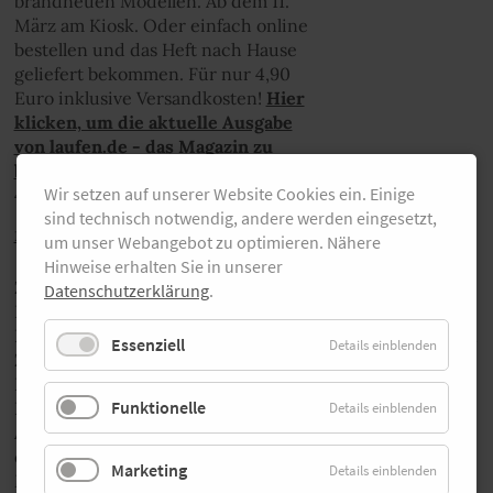
brandneuen Modellen. Ab dem 11.
März am Kiosk. Oder einfach online
bestellen und das Heft nach Hause
geliefert bekommen. Für nur 4,90
Euro inklusive Versandkosten!
Hier
klicken, um die aktuelle Ausgabe
von laufen.de - das Magazin zu
bestellen.
Wir setzen auf unserer Website Cookies ein. Einige
4,90 €
sind technisch notwendig, andere werden eingesetzt,
mehr erfahren
um unser Webangebot zu optimieren. Nähere
Hinweise erhalten Sie in unserer
Zum 20-jährigen Jubiläum des RheinEnergieMarathon
Datenschutzerklärung
.
Köln wird das Orga-Team endlich wieder einen Hidden
Run anbieten. „Vielleicht steigen wir in einen Bus, einen
Essenziell
Details einblenden
Zug oder in ein Flugzeug, vielleicht bleiben wir in Köln.
Bisher sind wir unter anderem in Wien, Paris, am
Funktionelle
Bodensee oder auf dem Flughafen Köln/Bonn gelaufen.
Details einblenden
Auch dieses Mal haben wir uns etwas Besonderes
einfallen lassen“, macht es der Geschäftsführer des Köln
Marketing
Details einblenden
Marathon, Markus Frisch, spannend. Denn beim Hidden