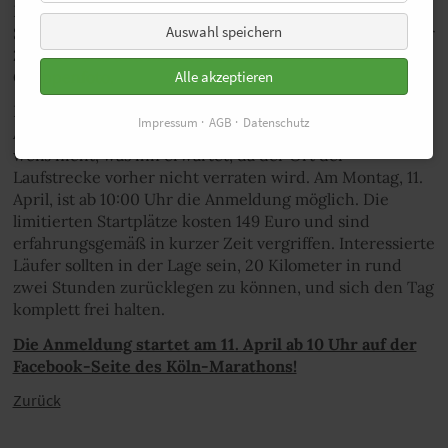
Run wissen die Läufer nicht, welchen Ort sie beim
Auswahl speichern
Sightjogging kennenlernen werden. So waren die Läufer
2007 in Paris und machten vor dem Eiffelturm ein
Gruppenfoto.
Alle akzeptieren
Es darf also gerätselt werden. Denn wer sich für die 11.
Impressum
AGB
Datenschutz
Ausgabe des Hidden Run am 10. Mai 2016 anmeldet,
weiß nicht, was ihn erwartet, da der Ort der
Laufstrecke vorher nicht verraten wird. Am Montag, 11.
April, ist ab 10:00 Uhr die Anmeldung möglich. Die
limitierten Startplätze kosten 149 Euro und sind
erfahrungsgemäß in kurzer Zeit vergriffen. Interessierte
Läufer sollten in der Lage sein, 20 Kilometer in rund
zwei Stunden zurücklegen zu können, und sich den Tag
komplett frei halten.
Die Anmeldung startet am 11. April ab 10 Uhr auf der
Facebook-Seite des Köln-Marathons!
Zurück