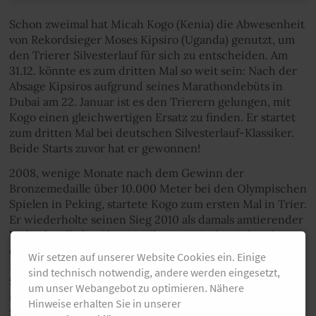
Schon zweimal hat Micah Kogo (Kenia) die Abwesenheit
von Rekordsieger Moses Kipsiro (Uganda) genutzt, um
den Trierer Silvesterlauf für sich zu entscheiden. Am
31.12. könnte es zum dritten Mal so weit sein: Nach der
Absage Kipsiros aufgrund seines Marathondebüts in
Dubai am 22. Januar ist es den Trierern gelungen, mit
Kogo einen gleichwertigen Ersatz zu finden. Er startet
zum dritten Mal bei deutschen Silvesterlauf-Klassiker.
Beide Starts zuvor hat er gewonnen!
2008, wenige Monate nach dem Gewinn der
Bronzemedaille über 10.000 Meter bei den Olympischen
Spielen in Peking, startete Kogo zum ersten Mal in Trier.
Er wiederholte seinen Sieg 2010 als damals amtierender
Weltrekordhalterüber 10 Kilometer. In den Folgejahren
entwickelte er sich zu einem Weltklasse-
Wir setzen auf unserer Website Cookies ein. Einige
Marathonläufer. Seine hervorragenden Zeiten über
sind technisch notwendig, andere werden eingesetzt,
5.000 Meter (13:00,77 min) und 10.000 Meter (26:35,63
um unser Webangebot zu optimieren. Nähere
min) waren die Grundlage für seine Bestzeit von 2:06:56
Hinweise erhalten Sie in unserer
Stunden, die er 2013 in Chicago erzielte. Im Frühjahr