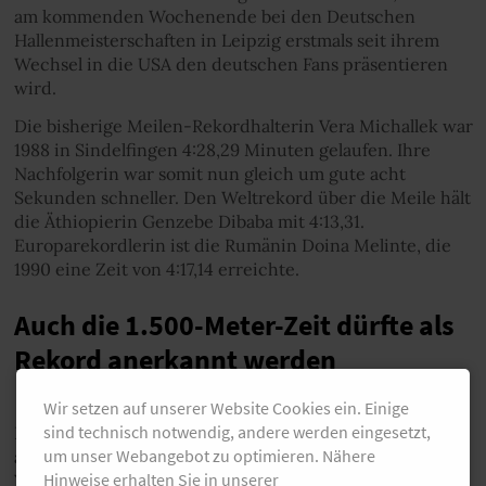
am kommenden Wochenende bei den Deutschen
Hallenmeisterschaften in Leipzig erstmals seit ihrem
Wechsel in die USA den deutschen Fans präsentieren
wird.
Die bisherige Meilen-Rekordhalterin Vera Michallek war
1988 in Sindelfingen 4:28,29 Minuten gelaufen. Ihre
Nachfolgerin war somit nun gleich um gute acht
Sekunden schneller. Den Weltrekord über die Meile hält
die Äthiopierin Genzebe Dibaba mit 4:13,31.
Europarekordlerin ist die Rumänin Doina Melinte, die
1990 eine Zeit von 4:17,14 erreichte.
Auch die 1.500-Meter-Zeit dürfte als
Rekord anerkannt werden
Wir setzen auf unserer Website Cookies ein. Einige
sind technisch notwendig, andere werden eingesetzt,
Höchstwahrscheinlich wird Konstanze Klosterhalfen
um unser Webangebot zu optimieren. Nähere
auch zur deutschen 1.500-m-Rekordlerin. Denn in New
Hinweise erhalten Sie in unserer
York wurden die Zwischenzeiten an dieser Stelle