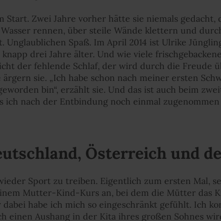
m Start. Zwei Jahre vorher hätte sie niemals gedacht, 
 Wasser rennen, über steile Wände klettern und dur
 Unglaublichen Spaß. Im April 2014 ist Ulrike Jüngl
 knapp drei Jahre älter. Und wie viele frischgebacken
 nicht der fehlende Schlaf, der wird durch die Freude
e ärgern sie. „Ich habe schon nach meiner ersten Sch
geworden bin“, erzählt sie. Und das ist auch beim zwei
ass ich nach der Entbindung noch einmal zugenommen
eutschland, Österreich und d
wieder Sport zu treiben. Eigentlich zum ersten Mal, sei
 einem Mutter-Kind-Kurs an, bei dem die Mütter das K
 dabei habe ich mich so eingeschränkt gefühlt. Ich kon
ch einen Aushang in der Kita ihres großen Sohnes wir