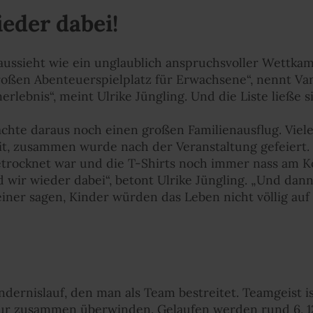
ieder dabei!
aussieht wie ein unglaublich anspruchsvoller Wettkamp
roßen Abenteuerspielplatz für Erwachsene“, nennt Van
rlebnis“, meint Ulrike Jüngling. Und die Liste ließe s
te daraus noch einen großen Familienausflug. Viele
t, zusammen wurde nach der Veranstaltung gefeiert.
trocknet war und die T-Shirts noch immer nass am Kö
d wir wieder dabei“, betont Ulrike Jüngling. „Und dann
einer sagen, Kinder würden das Leben nicht völlig auf
indernislauf, den man als Team bestreitet. Teamgeist i
ur zusammen überwinden. Gelaufen werden rund 6, 12 