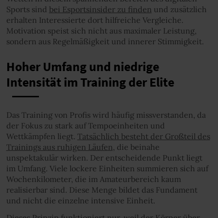
Sports sind
bei Esportsinsider zu finden
und zusätzlich
erhalten Interessierte dort hilfreiche Vergleiche.
Motivation speist sich nicht aus maximaler Leistung,
sondern aus Regelmäßigkeit und innerer Stimmigkeit.
Hoher Umfang und niedrige
Intensität im Training der Elite
Das Training von Profis wird häufig missverstanden, da
der Fokus zu stark auf Tempoeinheiten und
Wettkämpfen liegt.
Tatsächlich besteht der Großteil des
Trainings aus ruhigen Läufen
, die beinahe
unspektakulär wirken. Der entscheidende Punkt liegt
im Umfang. Viele lockere Einheiten summieren sich auf
Wochenkilometer, die im Amateurbereich kaum
realisierbar sind. Diese Menge bildet das Fundament
und nicht die einzelne intensive Einheit.
Dieses Prinzip funktioniert nur, weil der Körper über