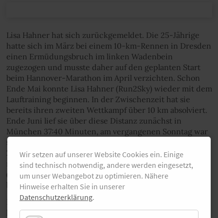
Lisa Hahner hat sich zurückgemeldet. Die 25-Jährige
hatte sich im März bei einem 10-km-Rennen in Dresden
einen Ermüdungsbruch im linken Wadenbein
zugezogen und musste daher auf den geplanten Start
beim Hannover-Marathon im April verzichten. Schon
Ende Mai konnte Lisa Hahner (Run2Sky) wieder mit dem
Lauftraining beginnen. In der Zwischenzeit hat sie
bereits ihren zweiten Wettkampf über 10 km absolviert.
Ende Juni lief sie über diese Distanz zunächst in
München 37:40 Minuten, am vergangenen Sonntag war
sie in Ludwigsburg als Dritte nach 36:09 im Ziel. Ihre
Zwillingsschwester Anna Hahner gewann das Rennen
Wir setzen auf unserer Website Cookies ein. Einige
mit 34:55 Minuten, Zweite wurde Isabel Leibfried
sind technisch notwendig, andere werden eingesetzt,
(Therapie Reha Siegele) in 35:33. Anna und Lisa Hahner
um unser Webangebot zu optimieren. Nähere
bereiten sich langfristig auf einen Herbst-Marathon vor.
Hinweise erhalten Sie in unserer
Datenschutzerklärung
.
Das Rennen der Männer entschied in Ludwigsburg bei
hohen Temperaturen Arne Gabius (Marathon Hamburg)