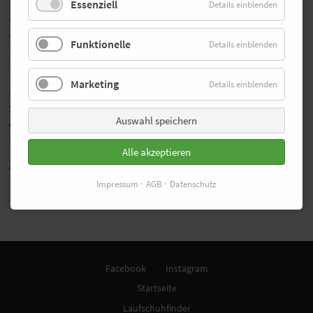
Essenziell
Details einblenden
mit großem Vorsprung in 30:07 Minuten für sich.
Zweiter wurde der ehemalige Marathon-WM-
Teilnehmer Tobias Sauter (Team Roy Sports) in 32:20 vor
Funktionelle
Details einblenden
Markus Hauber (Salamander Kornwestheim/32:26).
Für Arne Gabius steht in den nächsten Wochen das
Marketing
Details einblenden
umfangreiche Training für den Frankfurt-Marathon am
25. Oktober im Vordergrund. Unterbrochen wird dies
Auswahl speichern
durch seinen Start über 10.000 m bei den
Weltmeisterschaften in Peking am 22. August.
Alle akzeptieren
Zurück
Impressum
AGB
Datenschutz
Facebook
Instagram
Startseite
Laufschuhfinder