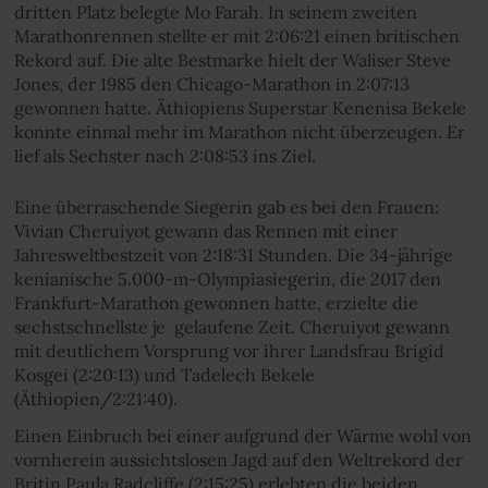
dritten Platz belegte Mo Farah. In seinem zweiten
Marathonrennen stellte er mit 2:06:21 einen britischen
Rekord auf. Die alte Bestmarke hielt der Waliser Steve
Jones, der 1985 den Chicago-Marathon in 2:07:13
gewonnen hatte. Äthiopiens Superstar Kenenisa Bekele
konnte einmal mehr im Marathon nicht überzeugen. Er
lief als Sechster nach 2:08:53 ins Ziel.
Eine überraschende Siegerin gab es bei den Frauen:
Vivian Cheruiyot gewann das Rennen mit einer
Jahresweltbestzeit von 2:18:31 Stunden. Die 34-jährige
kenianische 5.000-m-Olympiasiegerin, die 2017 den
Frankfurt-Marathon gewonnen hatte, erzielte die
sechstschnellste je gelaufene Zeit. Cheruiyot gewann
mit deutlichem Vorsprung vor ihrer Landsfrau Brigid
Kosgei (2:20:13) und Tadelech Bekele
(Äthiopien/2:21:40).
Einen Einbruch bei einer aufgrund der Wärme wohl von
vornherein aussichtslosen Jagd auf den Weltrekord der
Britin Paula Radcliffe (2:15:25) erlebten die beiden