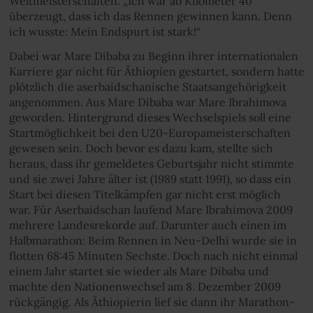
Weltmeisterschaften. „Ich war ab Kilometer 40
überzeugt, dass ich das Rennen gewinnen kann. Denn
ich wusste: Mein Endspurt ist stark!“
Dabei war Mare Dibaba zu Beginn ihrer internationalen
Karriere gar nicht für Äthiopien gestartet, sondern hatte
plötzlich die aserbaidschanische Staatsangehörigkeit
angenommen. Aus Mare Dibaba war Mare Ibrahimova
geworden. Hintergrund dieses Wechselspiels soll eine
Startmöglichkeit bei den U20-Europameisterschaften
gewesen sein. Doch bevor es dazu kam, stellte sich
heraus, dass ihr gemeldetes Geburtsjahr nicht stimmte
und sie zwei Jahre älter ist (1989 statt 1991), so dass ein
Start bei diesen Titelkämpfen gar nicht erst möglich
war. Für Aserbaidschan laufend Mare Ibrahimova 2009
mehrere Landesrekorde auf. Darunter auch einen im
Halbmarathon: Beim Rennen in Neu-Delhi wurde sie in
flotten 68:45 Minuten Sechste. Doch nach nicht einmal
einem Jahr startet sie wieder als Mare Dibaba und
machte den Nationenwechsel am 8. Dezember 2009
rückgängig. Als Äthiopierin lief sie dann ihr Marathon-