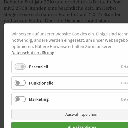
Debüt im Frühjahr 2010 und erreichte als Dritte in Rom
mit 2:25:38 Stunden eine beachtliche Zeit. Im Herbst
steigerte sie sich dann in Frankfurt auf 2:25:27 Stunden
und wurde Fünfte. Über die Halbmarathondistanz
verbesserte sie sich auf hochklassige 67:13 Minuten.
Wir setzen auf unserer Website Cookies ein. Einige sind tech
ANZEIGE
notwendig, andere werden eingesetzt, um unser Webangebo
optimieren. Nähere Hinweise erhalten Sie in unserer
Datenschutzerklärung
.
Essenziell
Deta
Funktionelle
Deta
Marketing
Deta
Auswahl speichern
Alle akzeptieren