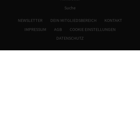
Suche
NEWSLETTER
DEIN MITGLIEDSBEREICH
KONTAKT
IMPRESSUM
AGB
COOKIE EINSTELLUNGEN
DATENSCHUTZ