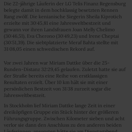
Die 22-jährige Läuferin der LG Telis Finanz Regensburg
belegte damit in dem hochklassig besetzten Rennen
Rang zwölf. Die kenianische Siegerin Sheila Kiprotich
erzielte mit 30:45,81 eine Jahresweltbestzeit und
gewann vor ihren Landsfrauen Joan Melly Chelimo
(30:46,51), Eva Cherono (30:49,23) und Irene Cheptai
(30:51,39). Die siebtplatzierte Meraf Bahta stellte mit
31:08,05 einen schwedischen Rekord auf.
Vor zwei Jahren war Miriam Dattke über die 25-
Runden-Distanz 32:29,45 gelaufen. Zuletzt hatte sie auf
der Straße bereits eine Reihe von erstklassigen
Resultaten erzielt. Über 10 km hält sie mit einer
persönlichen Bestzeit von 31:38 zurzeit sogar die
Jahresweltbestzeit.
In Stockholm lief Miriam Dattke lange Zeit in einer
dreiköpfigen Gruppe ein Stück hinter der größeren
Führungsgruppe. Zwischen Kilometer sieben und acht
verlor sie dann den Anschluss zu den anderen beiden
Läuferinnen, ansonsten hätte sie am Dienstagabend