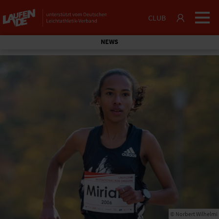
CLUB
NEWS
© Norbert Wilhelmi