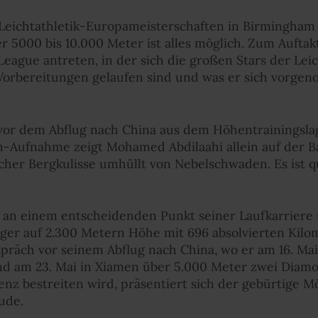
 Leichtathletik-Europameisterschaften in Birmingham 
 5000 bis 10.000 Meter ist alles möglich. Zum Auftakt
ague antreten, in der sich die großen Stars der Leic
ie Vorbereitungen gelaufen sind und was er sich vorge
 vor dem Abflug nach China aus dem Höhentrainingslag
-Aufnahme zeigt Mohamed Abdilaahi allein auf der B
her Bergkulisse umhüllt von Nebelschwaden. Es ist q
ht an einem entscheidenden Punkt seiner Laufkarriere 
ger auf 2.300 Metern Höhe mit 696 absolvierten Kilom
spräch vor seinem Abflug nach China, wo er am 16. Ma
nd am 23. Mai in Xiamen über 5.000 Meter zwei Di
enz bestreiten wird, präsentiert sich der gebürtige 
ude.