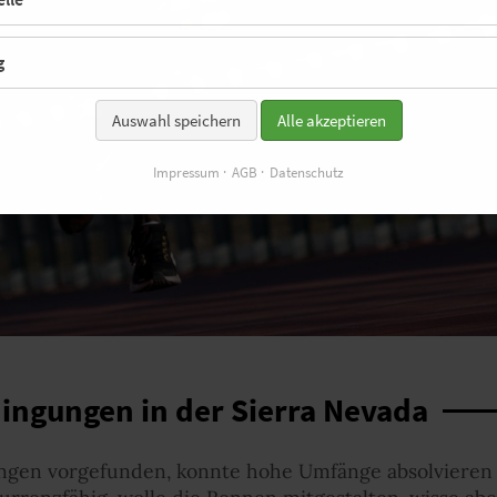
g
Auswahl speichern
Alle akzeptieren
Impressum
AGB
Datenschutz
dingungen in der Sierra Nevada
ungen vorgefunden, konnte hohe Umfänge absolvieren 