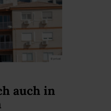
© privat
ch auch in
n