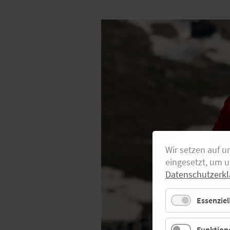
Wir setzen auf u
eingesetzt, um 
Datenschutzerkl
Essenziel
Funktione