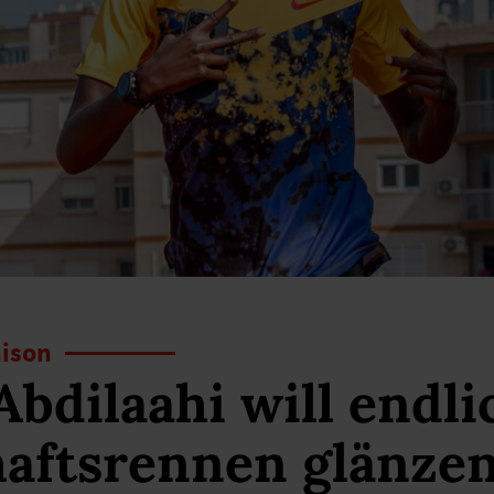
aison
dilaahi will endli
haftsrennen glänze