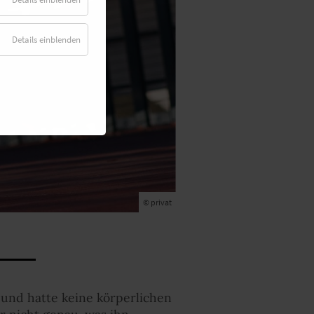
Details einblenden
© privat
und hatte keine körperlichen