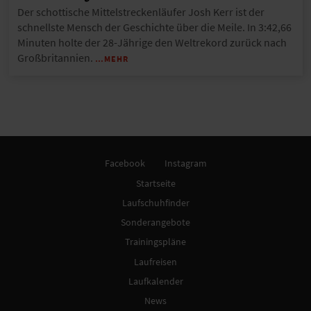
Der schottische Mittelstreckenläufer Josh Kerr ist der
schnellste Mensch der Geschichte über die Meile. In 3:42,66
Minuten holte der 28-Jährige den Weltrekord zurück nach
Großbritannien.
…MEHR
Facebook
Instagram
Startseite
Laufschuhfinder
Sonderangebote
Trainingspläne
Laufreisen
Laufkalender
News