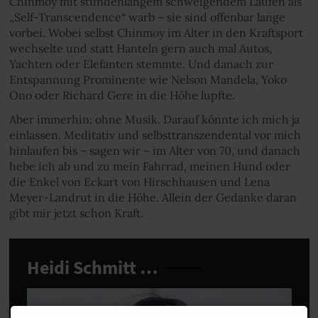
Chinmoy mit stundenlangem schweigendem Laufen als
„Self-Transcendence“ warb – sie sind offenbar lange
vorbei. Wobei selbst Chinmoy im Alter in den Kraftsport
wechselte und statt Hanteln gern auch mal Autos,
Yachten oder Elefanten stemmte. Und danach zur
Entspannung Prominente wie Nelson Mandela, Yoko
Ono oder Richard Gere in die Höhe lupfte.
Aber immerhin: ohne Musik. Darauf könnte ich mich ja
einlassen. Meditativ und selbsttranszendental vor mich
hinlaufen bis – sagen wir – im Alter von 70, und danach
hebe ich ab und zu mein Fahrrad, meinen Hund oder
die Enkel von Eckart von Hirschhausen und Lena
Meyer-Landrut in die Höhe. Allein der Gedanke daran
gibt mir jetzt schon Kraft.
Heidi Schmitt …