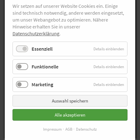
Wir setzen auf unserer Website Cookies ein. Einige
sind technisch notwendig, andere werden eingesetzt,
um unser Webangebot zu optimieren. Nähere
Hinweise erhalten Sie in unserer
Datenschutzerklärung
.
Essenziell
Details einblenden
Funktionelle
Details einblenden
… ist Läuferin und Autorin aus Frankfurt, schreibt
Marketing
Details einblenden
und läuft im stetigen Wechsel. Am liebsten über
und bei Volksläufen in der Provinz, wo
Läuferinnen und Läufer zwar selten mit einer
Auswahl speichern
Medaille, dafür aber mit Streuselkuchen belohnt
werden. Auf laufen.de schreibt sie ganz offen, was
Alle akzeptieren
sie denkt. Und wer mehr Frau Schmitt will, wird
hier fündig:
Impressum
AGB
Datenschutz