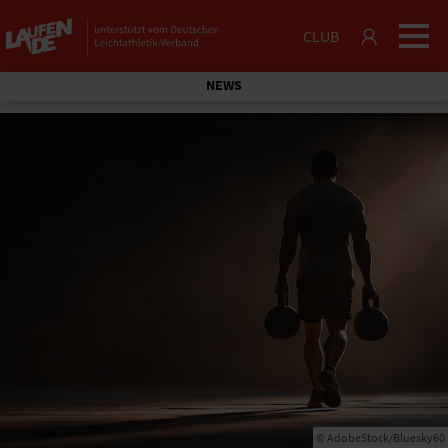
CLUB
NEWS
© AdobeStock/Bluesky60