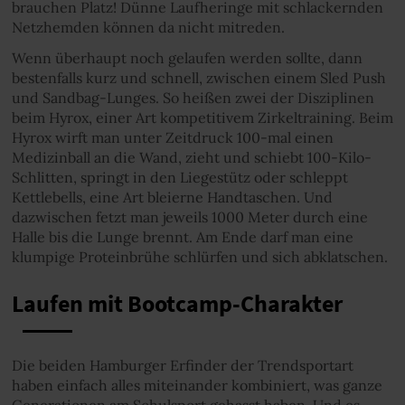
brauchen Platz! Dünne Laufheringe mit schlackernden
Netzhemden können da nicht mitreden.
Wenn überhaupt noch gelaufen werden sollte, dann
bestenfalls kurz und schnell, zwischen einem Sled Push
und Sandbag-Lunges. So heißen zwei der Disziplinen
beim Hyrox, einer Art kompetitivem Zirkeltraining. Beim
Hyrox wirft man unter Zeitdruck 100-mal einen
Medizinball an die Wand, zieht und schiebt 100-Kilo-
Schlitten, springt in den Liegestütz oder schleppt
Kettlebells, eine Art bleierne Handtaschen. Und
dazwischen fetzt man jeweils 1000 Meter durch eine
Halle bis die Lunge brennt. Am Ende darf man eine
klumpige Proteinbrühe schlürfen und sich abklatschen.
Laufen mit Bootcamp-Charakter
Die beiden Hamburger Erfinder der Trendsportart
haben einfach alles miteinander kombiniert, was ganze
Generationen am Schulsport gehasst haben. Und es