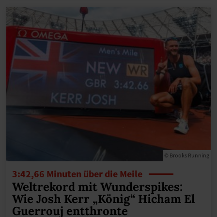
© Brooks Running
3:42,66 Minuten über die Meile
Weltrekord mit Wunderspikes:
Wie Josh Kerr „König“ Hicham El
Guerrouj entthronte