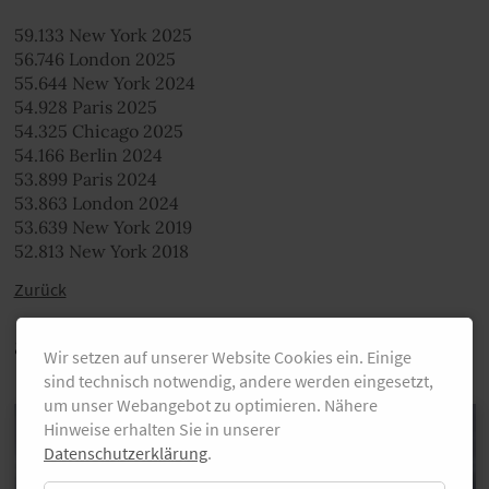
59.133 New York 2025
56.746 London 2025
55.644 New York 2024
54.928 Paris 2025
54.325 Chicago 2025
54.166 Berlin 2024
53.899 Paris 2024
53.863 London 2024
53.639 New York 2019
52.813 New York 2018
Zurück
auch Interessant
Wir setzen auf unserer Website Cookies ein. Einige
sind technisch notwendig, andere werden eingesetzt,
um unser Webangebot zu optimieren. Nähere
Hinweise erhalten Sie in unserer
Datenschutzerklärung
.