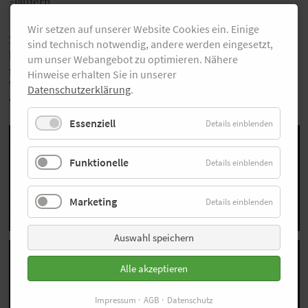
-läufern.
Die neueste Version, der Vaporfly 4, wurde in enger
Wir setzen auf unserer Website Cookies ein. Einige
Zusammenarbeit mit professionellen Läuferinnen und -
sind technisch notwendig, andere werden eingesetzt,
läufern entwickelt und ist der bisher leichteste und
um unser Webangebot zu optimieren. Nähere
schnellste Schuh der Serie. Laut Nike wurden im
Hinweise erhalten Sie in unserer
Vergleich zum Vorgänger nur „kleine Änderungen“
Datenschutzerklärung
.
vorgenommen. Kleine Änderungen mit großer Wirkung.
Essenziell
Details einblenden
Funktionelle
Details einblenden
Marketing
Details einblenden
Auswahl speichern
Alle akzeptieren
Impressum
AGB
Datenschutz