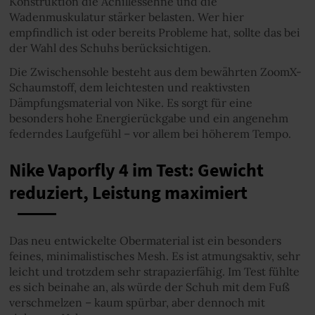
Konstruktion die Achillessehne und die
Wadenmuskulatur stärker belasten. Wer hier
empfindlich ist oder bereits Probleme hat, sollte das bei
der Wahl des Schuhs berücksichtigen.
Die Zwischensohle besteht aus dem bewährten ZoomX-
Schaumstoff, dem leichtesten und reaktivsten
Dämpfungsmaterial von Nike. Es sorgt für eine
besonders hohe Energierückgabe und ein angenehm
federndes Laufgefühl – vor allem bei höherem Tempo.
Nike Vaporfly 4 im Test: Gewicht
reduziert, Leistung maximiert
Das neu entwickelte Obermaterial ist ein besonders
feines, minimalistisches Mesh. Es ist atmungsaktiv, sehr
leicht und trotzdem sehr strapazierfähig. Im Test fühlte
es sich beinahe an, als würde der Schuh mit dem Fuß
verschmelzen – kaum spürbar, aber dennoch mit