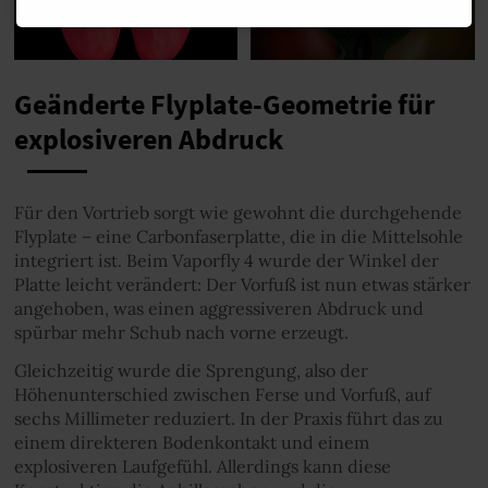
Geänderte Flyplate-Geometrie für
explosiveren Abdruck
Für den Vortrieb sorgt wie gewohnt die durchgehende
Flyplate – eine Carbonfaserplatte, die in die Mittelsohle
integriert ist. Beim Vaporfly 4 wurde der Winkel der
Platte leicht verändert: Der Vorfuß ist nun etwas stärker
angehoben, was einen aggressiveren Abdruck und
spürbar mehr Schub nach vorne erzeugt.
Gleichzeitig wurde die Sprengung, also der
Höhenunterschied zwischen Ferse und Vorfuß, auf
sechs Millimeter reduziert. In der Praxis führt das zu
einem direkteren Bodenkontakt und einem
explosiveren Laufgefühl. Allerdings kann diese