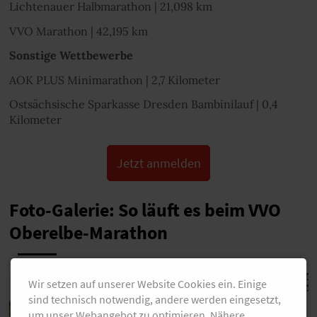
Lichtenauer Halbmarathon | 21,098 km
VVO Marathon | 42,195 km
Sonstige Wettbewerbe
AOK PLUS Minimarathon | 2,7 Kilometer
Ostsächsische Sparkasse Dresden Bambinilauf | 0,4
Kilometer
Jetzt anmelden
Foto-Galerie: So läuft es beim VVO
Oberelbe-Marathon
Wir setzen auf unserer Website Cookies ein. Einige
sind technisch notwendig, andere werden eingesetzt,
um unser Webangebot zu optimieren. Nähere