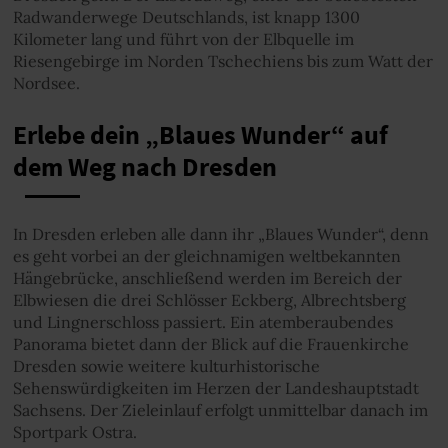
Radwanderwege Deutschlands, ist knapp 1300
Kilometer lang und führt von der Elbquelle im
Riesengebirge im Norden Tschechiens bis zum Watt der
Nordsee.
Erlebe dein „Blaues Wunder“ auf
dem Weg nach Dresden
In Dresden erleben alle dann ihr „Blaues Wunder“, denn
es geht vorbei an der gleichnamigen weltbekannten
Hängebrücke, anschließend werden im Bereich der
Elbwiesen die drei Schlösser Eckberg, Albrechtsberg
und Lingnerschloss passiert. Ein atemberaubendes
Panorama bietet dann der Blick auf die Frauenkirche
Dresden sowie weitere kulturhistorische
Sehenswürdigkeiten im Herzen der Landeshauptstadt
Sachsens. Der Zieleinlauf erfolgt unmittelbar danach im
Sportpark Ostra.