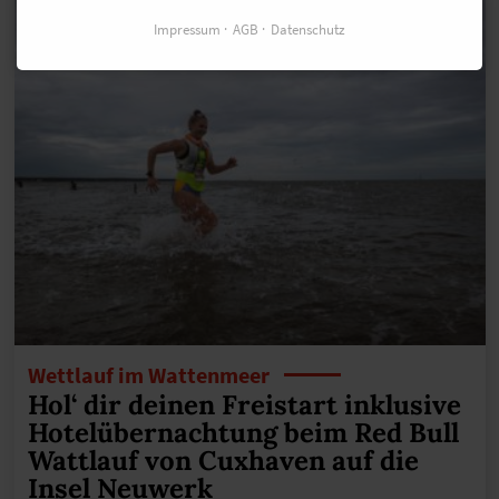
Impressum
AGB
Datenschutz
Wettlauf im Wattenmeer
Hol‘ dir deinen Freistart inklusive
Hotelübernachtung beim Red Bull
Wattlauf von Cuxhaven auf die
Insel Neuwerk