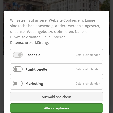
Wir setzen auf unserer Website Cookies ein. Einige
sind technisch notwendig, andere werden eingesetzt,
um unser Webangebot zu optimieren. Nähere
Hinweise erhalten Sie in unserer
Datenschutzerklärung
.
Essenziell
Details einblenden
Bildergalerie
Über 300 Fotos von der adidas
Funktionelle
Details einblenden
Runners City Night
Über 16.350 Teilnehmende und Skater sorgten bei der
Marketing
Details einblenden
adidas Runners City Night in Berlin für einen
stimmungsvollen Sommerabend auf dem
Auswahl speichern
Kurfürstendamm. Hier gibt's die Bilder.
…MEHR
Alle akzeptieren