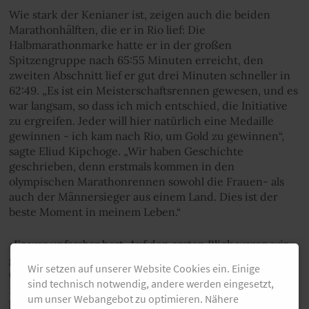
Wie stark der Kenianer ist, zeigen auch die beiden
Marathonhälften, die er in Rio lief: Die
Halbmarathonmarke hatte er in der großen
Spitzengruppe nach 65:55 Minuten erreicht, den
zweiten Abschnitt lief er gut drei Minuten schneller in
62:49. „Es ist ein Meisterschaftsrennen gewesen, und es
war langsam, so dass ich mich entschied, die Initiative
zu ergreifen. Jeder will hier natürlich eine Medaille
gewinnen - ich kam nach Rio, um Gold zu gewinnen“,
sagte Eliud Kipchoge. „Wir haben Geschichte
geschrieben, denn erstmals kommen in den
olympischen Marathonrennen sowohl die Frauen- als
auch der Männersieger aus einem Land. Dies ist der
beste Moment in meinem Leben.“
„Es war unfassbar hart. Auf den ersten Blick waren wir
gesegnet mit den Bedingungen im Vergleich zum
Wir setzen auf unserer Website Cookies ein. Einige
Glutofen vor einer Woche bei den Frauen“, sagte
sind technisch notwendig, andere werden eingesetzt,
Pflieger.„ Aber die Luftfeuchtigkeit war unglaublich
um unser Webangebot zu optimieren. Nähere
hoch.“ Der Regensburger war nach 2:18:56 Stunden