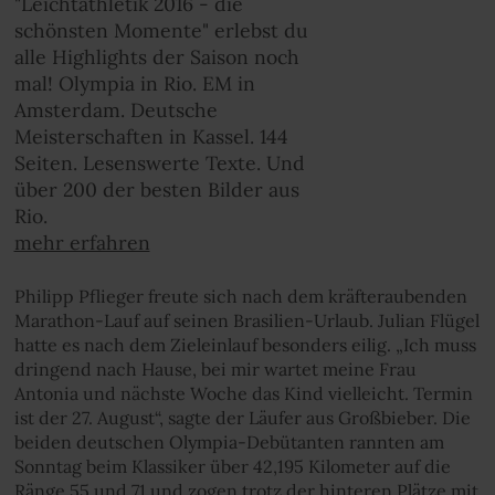
"Leichtathletik 2016 - die
schönsten Momente" erlebst du
alle Highlights der Saison noch
mal! Olympia in Rio. EM in
Amsterdam. Deutsche
Meisterschaften in Kassel. 144
Seiten. Lesenswerte Texte. Und
über 200 der besten Bilder aus
Rio.
mehr erfahren
Philipp Pflieger freute sich nach dem kräfteraubenden
Marathon-Lauf auf seinen Brasilien-Urlaub. Julian Flügel
hatte es nach dem Zieleinlauf besonders eilig. „Ich muss
dringend nach Hause, bei mir wartet meine Frau
Antonia und nächste Woche das Kind vielleicht. Termin
ist der 27. August“, sagte der Läufer aus Großbieber. Die
beiden deutschen Olympia-Debütanten rannten am
Sonntag beim Klassiker über 42,195 Kilometer auf die
Ränge 55 und 71 und zogen trotz der hinteren Plätze mit