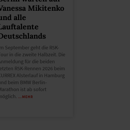
Vanessa Mikitenko
und alle
Lauftalente
Deutschlands
Im September geht die R5K-
our in die zweite Halbzeit. Die
Anmeldung für die beiden
letzten R5K-Rennen 2026 beim
CURREX Alsterlauf in Hamburg
und beim BMW Berlin-
Marathon ist ab sofort
möglich.
…MEHR