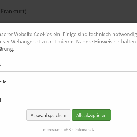
Frankfurt)
ichshafen)
nserer Website Cookies ein. Einige sind technisch notwendi
Z Regensburg)
unser Webangebot zu optimieren. Nähere Hinweise erhalten 
ärung
.
hon Hamburg)
l
INANZ Regensburg)
mmert)
lle
g
äuferinnen
Auswahl speichern
Alle akzeptieren
erke München)
Impressum
AGB
Datenschutz
tadt-Gambach-Lohr)