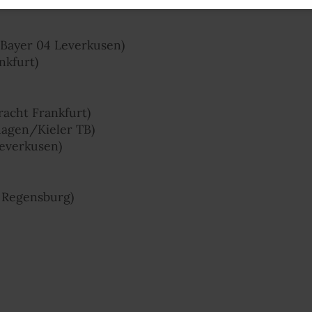
 Bayer 04 Leverkusen)
nkfurt)
racht Frankfurt)
agen/Kieler TB)
everkusen)
 Regensburg)