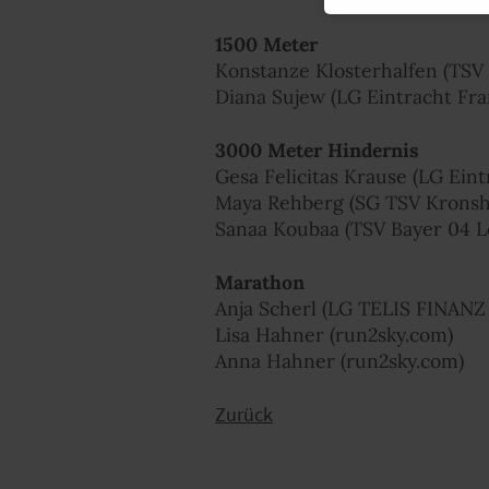
1500 Meter
Konstanze Klosterhalfen (TSV
Diana Sujew (LG Eintracht Fra
3000 Meter Hindernis
Gesa Felicitas Krause (LG Eint
Maya Rehberg (SG TSV Kronsh
Sanaa Koubaa (TSV Bayer 04 L
Marathon
Anja Scherl (LG TELIS FINANZ
Lisa Hahner (run2sky.com)
Anna Hahner (run2sky.com)
Zurück