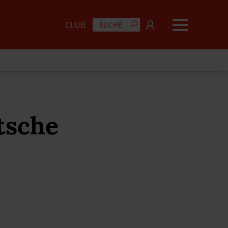
CLUB
tsche