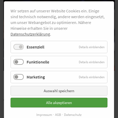
Wir setzen auf unserer Website Cookies ein. Einige
sind technisch notwendig, andere werden eingesetzt,
um unser Webangebot zu optimieren. Nähere
Hinweise erhalten Sie in unserer
Datenschutzerklärung
.
Essenziell
Details einblenden
Funktionelle
Details einblenden
Marketing
Details einblenden
Fikre Tefera entscheidet Vierkampf
Auswahl speichern
für sich
Alle akzeptieren
Impressum
AGB
Datenschutz