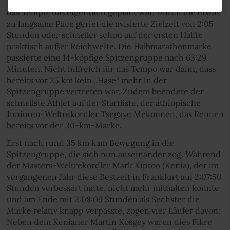
Die Spitzengruppe der Männer lief von Anfang an nicht
das Tempo, das eigentlich geplant war. Durch die etwas
zu langsame Pace geriet die avisierte Zielzeit von 2:05
Stunden oder schneller schon auf der ersten Hälfte
praktisch außer Reichweite. Die Halbmarathonmarke
passierte eine 14-köpfige Spitzengruppe nach 63:29
Minuten. Nicht hilfreich für das Tempo war dann, dass
bereits vor 25 km kein „Hase“ mehr in der
Spitzengruppe vertreten war. Zudem beendete der
schnellste Athlet auf der Startliste, der äthiopische
Junioren-Weltrekordler Tsegaye Mekonnen, das Rennen
bereits vor der 30-km-Marke.
Erst nach rund 35 km kam Bewegung in die
Spitzengruppe, die sich nun auseinander zog. Während
der Masters-Weltrekordler Mark Kiptoo (Kenia), der im
vergangenen Jahr diese Bestzeit in Frankfurt auf 2:07:50
Stunden verbessert hatte, nicht mehr mithalten konnte
und am Ende mit 2:08:09 Stunden als Sechster die
Marke relativ knapp verpasste, zogen vier Läufer davon:
Neben dem Kenianer Martin Kosgey waren dies Fikre