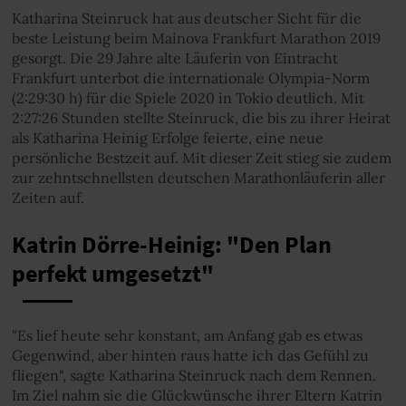
Katharina Steinruck hat aus deutscher Sicht für die
beste Leistung beim Mainova Frankfurt Marathon 2019
gesorgt. Die 29 Jahre alte Läuferin von Eintracht
Frankfurt unterbot die internationale Olympia-Norm
(2:29:30 h) für die Spiele 2020 in Tokio deutlich. Mit
2:27:26 Stunden stellte Steinruck, die bis zu ihrer Heirat
als Katharina Heinig Erfolge feierte, eine neue
persönliche Bestzeit auf. Mit dieser Zeit stieg sie zudem
zur zehntschnellsten deutschen Marathonläuferin aller
Zeiten auf.
Katrin Dörre-Heinig: "Den Plan
perfekt umgesetzt"
"Es lief heute sehr konstant, am Anfang gab es etwas
Gegenwind, aber hinten raus hatte ich das Gefühl zu
fliegen", sagte Katharina Steinruck nach dem Rennen.
Im Ziel nahm sie die Glückwünsche ihrer Eltern Katrin