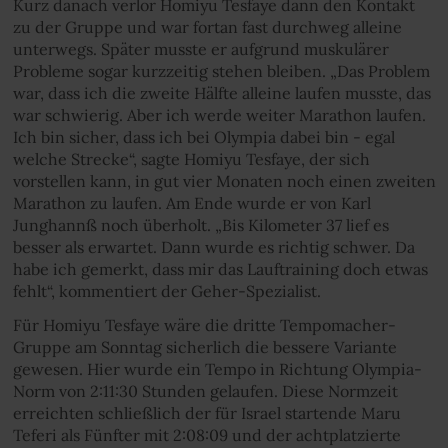
Kurz danach verlor Homiyu Tesfaye dann den Kontakt
zu der Gruppe und war fortan fast durchweg alleine
unterwegs. Später musste er aufgrund muskulärer
Probleme sogar kurzzeitig stehen bleiben. „Das Problem
war, dass ich die zweite Hälfte alleine laufen musste, das
war schwierig. Aber ich werde weiter Marathon laufen.
Ich bin sicher, dass ich bei Olympia dabei bin - egal
welche Strecke“, sagte Homiyu Tesfaye, der sich
vorstellen kann, in gut vier Monaten noch einen zweiten
Marathon zu laufen. Am Ende wurde er von Karl
Junghannß noch überholt. „Bis Kilometer 37 lief es
besser als erwartet. Dann wurde es richtig schwer. Da
habe ich gemerkt, dass mir das Lauftraining doch etwas
fehlt“, kommentiert der Geher-Spezialist.
Für Homiyu Tesfaye wäre die dritte Tempomacher-
Gruppe am Sonntag sicherlich die bessere Variante
gewesen. Hier wurde ein Tempo in Richtung Olympia-
Norm von 2:11:30 Stunden gelaufen. Diese Normzeit
erreichten schließlich der für Israel startende Maru
Teferi als Fünfter mit 2:08:09 und der achtplatzierte