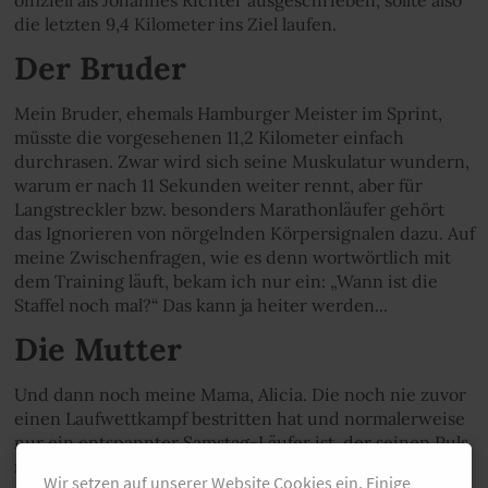
die letzten 9,4 Kilometer ins Ziel laufen.
Der Bruder
Mein Bruder, ehemals Hamburger Meister im Sprint,
müsste die vorgesehenen 11,2 Kilometer einfach
durchrasen. Zwar wird sich seine Muskulatur wundern,
warum er nach 11 Sekunden weiter rennt, aber für
Langstreckler bzw. besonders Marathonläufer gehört
das Ignorieren von nörgelnden Körpersignalen dazu. Auf
meine Zwischenfragen, wie es denn wortwörtlich mit
dem Training läuft, bekam ich nur ein: „Wann ist die
Staffel noch mal?“ Das kann ja heiter werden...
Die Mutter
Und dann noch meine Mama, Alicia. Die noch nie zuvor
einen Laufwettkampf bestritten hat und normalerweise
nur ein entspannter Samstag-Läufer ist, der seinen Puls
nicht höher als 130 scheucht. Sportliche Ziele setzen,
Wir setzen auf unserer Website Cookies ein. Einige