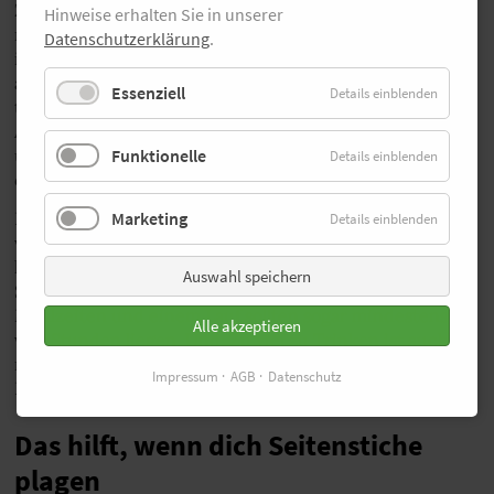
Zum anderen ist am Satz „ein voller Bauch trainiert
Hinweise erhalten Sie in unserer
nicht gern“ viel dran. Arbeiten Magen und Verdauung
Datenschutzerklärung
.
intensiv, brauchen sie mehr Sauerstoff – und dadurch
auch mehr Blut im Bauchraum. Außerdem liegt Essen
Essenziell
Details einblenden
tatsächlich „schwer“ im Magen. Das belastet die
Aufhängung der Verdauungsorgane – alles zieht nach
Funktionelle
unten, das Zwerchfell aber zieht beim Ausatmen nach
Details einblenden
oben …
Marketing
Nicht nur, aber auch deshalb, sollte man zwei Stunden
Details einblenden
vor dem Laufen nichts mehr essen. Oder zumindest nur
leicht verdauliche Nahrung – etwa eine Banane eine
Auswahl speichern
Stunde vor dem Lauf. Zwischen richtig großen
Mahlzeiten und einem Lauf sollten sogar mindestens
Alle akzeptieren
vier Stunden liegen. Und: Zu viel zu Trinken ist auch
nicht gut – Gewicht und Geschwabbel eines übervollen
Impressum
AGB
Datenschutz
Bauches sind eine Belastung.
Das hilft, wenn dich Seitenstiche
plagen