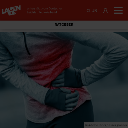
CLUB
RATGEBER
© Adobe Stock/leszekglasner