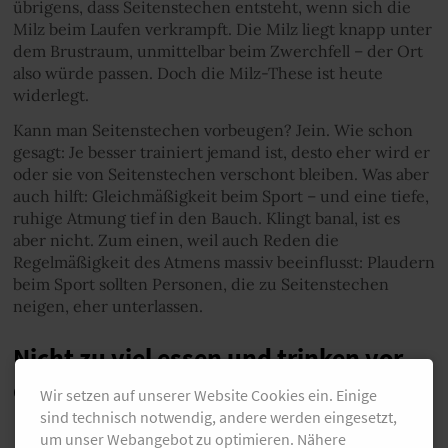
übrigens, dass Seitenstechen entsteht, wenn sich die
Milz beim Laufen verkrampft. Die Milz liegt knapp unter
dem Brustraum, unmittelbar beim Zwerchfell – der Ort
also würde passen. Doch die Milz-These ist heute
widerlegt.
Kann man Seitenstechen vorbeugen? Jein. Wie schon
gesagt: Je besser trainiert jemand ist, desto eher wird er
oder sie von Seitenstechen verschont bleiben. Was aber
auch hilft: Gleichmäßigkeit beim Sport – und eine tiefe,
ruhige Atmung tief in den Bauch. Klingt banal, ist es
aber nicht. Zum einen, weil auch Reden die
Regelmäßigkeit des Atmens massiv beeinflusst: Plaudern
beim Sport sollten Personen, die zu Seitenstechen
neigen, eher unterlassen.
Nicht zu viel essen und trinken vor
dem Laufen
Wir setzen auf unserer Website Cookies ein. Einige
sind technisch notwendig, andere werden eingesetzt,
um unser Webangebot zu optimieren. Nähere